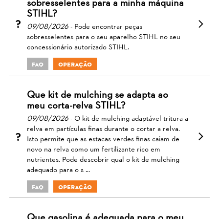
sobresselentes para a minha máquina
STIHL?
09/08/2026
- Pode encontrar peças
sobresselentes para o seu aparelho STIHL no seu
concessionário autorizado STIHL.
FAQ
Operação
Que kit de mulching se adapta ao
meu corta-relva STIHL?
09/08/2026
- O kit de mulching adaptável tritura a
relva em partículas finas durante o cortar a relva.
Isto permite que as estacas verdes finas caiam de
novo na relva como um fertilizante rico em
nutrientes. Pode descobrir qual o kit de mulching
adequado para o s ...
FAQ
Operação
Que gasolina é adequada para o meu