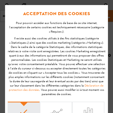
Acceptation des cookies
Menu
Site Web de stihl
Pour pouvoir accéder aux fonctions de base de ce site internet,
l’acceptation de certains cookies est techniquement nécessaire (catégorie
Page d'accueil
KA-01553
« Requise »).
Dernière
Il existe aussi des cookies utilisés à des fins statistiques (catégorie
« Statistiques ») ainsi que des cookies marketing (catégorie « Marketing »).
mise à
Que signifient des
Dans le cadre de la catégorie Statistiques, des informations statistiques
jour:
relatives à votre visite sont enregistrées. Les cookies Marketing enregistrent
temps de charge de
08/07/2020
quant à eux des informations qui permettront de vous proposer des offres
80 et 100 % ?
personnalisées. Les cookies Statistiques et Marketing ne seront utilisés
FAQ
qu’avec votre consentement préalable. Vous pouvez effectuer une sélection
à l’aide du curseur ci-dessous ou accepter directement toutes les catégories
Utilisation
de cookies en cliquant sur « Accepter tous les cookies ». Vous trouverez de
BATTERIE
plus amples informations sur les différents cookies (notamment concernant
la durée de leur sauvegarde et leur éventuel accès par des tiers) ainsi que
sur leur classement dans les différentes catégories dans la
Déclaration de
Remarque:
Avant de préparer votre produit STIHL à
protection des données
. Vous pouvez aussi modifier ici à tout moment vos
l'utilisation, de le mettre en service, de le nettoyer, de le
paramètres de cookies.
transporter, de le stocker, de l'entretenir, de le réparer, de le
dépanner ou de l'éliminer, veuillez lire attentivement le
Manuel
d'utilisation
. Le manuel d'utilisation contient des consignes de