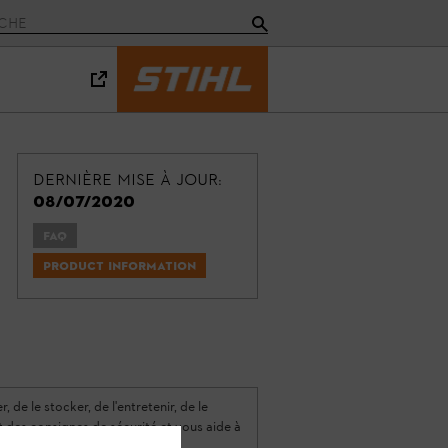
Dernière mise à jour:
08/07/2020
FAQ
Product information
 de le stocker, de l'entretenir, de le
nt des consignes de sécurité et vous aide à
vie.