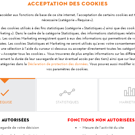
Acceptation des cookies
nected ne peut pas être utilisé pour la protection antivol.
accéder aux fonctions de base de ce site internet, l’acceptation de certains cookies est
nécessaire (catégorie « Requise »).
si des cookies utilisés à des fins statistiques (catégorie « Statistiques ») ainsi que des coo
keting »). Dans le cadre de la catégorie Statistiques, des informations statistiques relativ
s. Les cookies Marketing enregistrent quant à eux des informations qui permettront de 
isées. Les cookies Statistiques et Marketing ne seront utilisés qu’avec votre consentemen
 une sélection à l’aide du curseur ci-dessous ou accepter directement toutes les catégor
r « Accepter tous les cookies ». Vous trouverez de plus amples informations sur les différ
Votre avis est important pour nous !
nant la durée de leur sauvegarde et leur éventuel accès par des tiers) ainsi que sur le
 catégories dans la
Déclaration de protection des données
. Vous pouvez aussi modifier i
vos paramètres de cookies.
réponse vous a-t-elle ai
Oui
Non
EQUISE
STATISTIQUES
MARKET
 autorisées
Fonctions non autorisées
egarde de votre décision
Mesure de l’activité du site