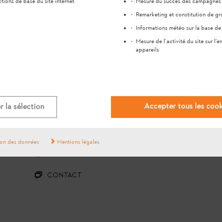
tions de base du site internet
Mesure du succès des campagnes p
Remarketing et constitution de gr
Informations météo sur la base de 
Mesure de l’activité du site sur l’
appareils
#STIHL
Accepter tous les cook
 la sélection
QUESTIONS ?
ion des données
Mentions légales
QUESTIONS ET RÉPONSES
CONTACT