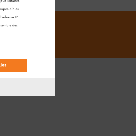
ublicitaires
oupes-cibles
l’adresse IP
ensemble des
ies