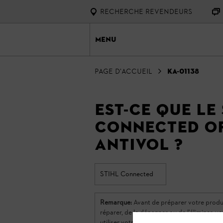
RECHERCHE REVENDEURS
Menu
Page d'accueil
KA-01138
Est-ce que le
connected of
antivol ?
STIHL Connected
Remarque:
Avant de préparer votre produit S
réparer, de le dépanner ou de l'éliminer, ve
utiliser votre produit STIHL en toute sécu