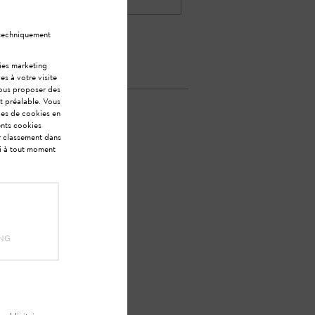
 techniquement
kies marketing
es à votre visite
vous proposer des
t préalable. Vous
ies de cookies en
ents cookies
ur classement dans
ci à tout moment
dé ?
ING