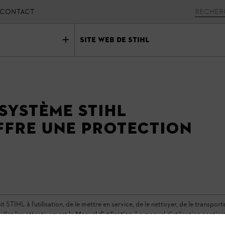
CONTACT
Site Web de stihl
 système STIHL
fre une protection
TIHL à l'utilisation, de le mettre en service, de le nettoyer, de le transporter,
uillez lire attentivement le
Manuel d'utilisation
. Le manuel d'utilisation contie
rité et dans le respect de l'environnement tout au long de sa longue durée de 