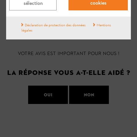
cookies
sélection
données sont sauvegardées dans une mémoire
tampon et transmises à la prochaine occasion.
Déclaration de protection des données
Mentions
légales
Votre avis est important pour nous !
La réponse vous a-t-elle aidé ?
Oui
Non