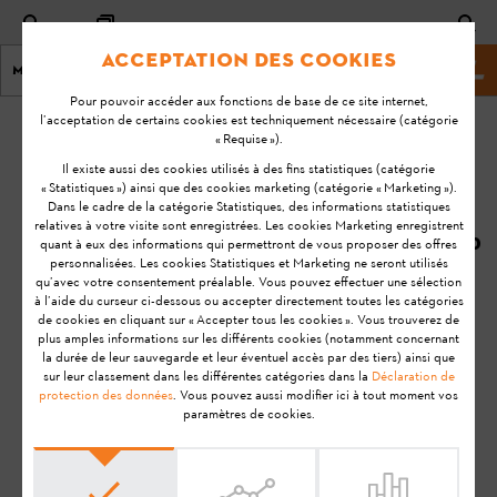
Acceptation des cookies
Menu
Site Web de stihl
Pour pouvoir accéder aux fonctions de base de ce site internet,
l’acceptation de certains cookies est techniquement nécessaire (catégorie
Page d'accueil
KA-01137
« Requise »).
Dernière
Il existe aussi des cookies utilisés à des fins statistiques (catégorie
« Statistiques ») ainsi que des cookies marketing (catégorie « Marketing »).
mise à
À quels
Dans le cadre de la catégorie Statistiques, des informations statistiques
jour:
relatives à votre visite sont enregistrées. Les cookies Marketing enregistrent
intervalles, les
11/09/2020
quant à eux des informations qui permettront de vous proposer des offres
données sont-
personnalisées. Les cookies Statistiques et Marketing ne seront utilisés
FAQ
elles
qu’avec votre consentement préalable. Vous pouvez effectuer une sélection
à l’aide du curseur ci-dessous ou accepter directement toutes les catégories
synchronisées,
Utilisation
de cookies en cliquant sur « Accepter tous les cookies ». Vous trouverez de
entre
plus amples informations sur les différents cookies (notamment concernant
la durée de leur sauvegarde et leur éventuel accès par des tiers) ainsi que
l'application STIHL
sur leur classement dans les différentes catégories dans la
Déclaration de
connected et le
protection des données
. Vous pouvez aussi modifier ici à tout moment vos
paramètres de cookies.
Cloud STIHL ?
STIHL Connected