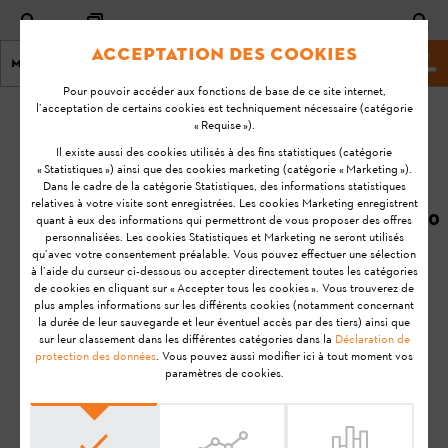
Acceptation des cookies
Menu
Site Web de stihl
Pour pouvoir accéder aux fonctions de base de ce site internet,
l’acceptation de certains cookies est techniquement nécessaire (catégorie
Page d'accueil
KA-01121
« Requise »).
Dernière
Il existe aussi des cookies utilisés à des fins statistiques (catégorie
« Statistiques ») ainsi que des cookies marketing (catégorie « Marketing »).
mise à
Je souhaite
Dans le cadre de la catégorie Statistiques, des informations statistiques
jour:
relatives à votre visite sont enregistrées. Les cookies Marketing enregistrent
équiper ma
08/07/2020
quant à eux des informations qui permettront de vous proposer des offres
machine avec un
personnalisées. Les cookies Statistiques et Marketing ne seront utilisés
FAQ
STIHL Smart
qu’avec votre consentement préalable. Vous pouvez effectuer une sélection
à l’aide du curseur ci-dessous ou accepter directement toutes les catégories
Connector neuf.
Installation
de cookies en cliquant sur « Accepter tous les cookies ». Vous trouverez de
Est-ce que je peux
plus amples informations sur les différents cookies (notamment concernant
la durée de leur sauvegarde et leur éventuel accès par des tiers) ainsi que
reprendre le temps
sur leur classement dans les différentes catégories dans la
Déclaration de
de fonctionnement
protection des données
. Vous pouvez aussi modifier ici à tout moment vos
paramètres de cookies.
de ma machine ?
STIHL Connected