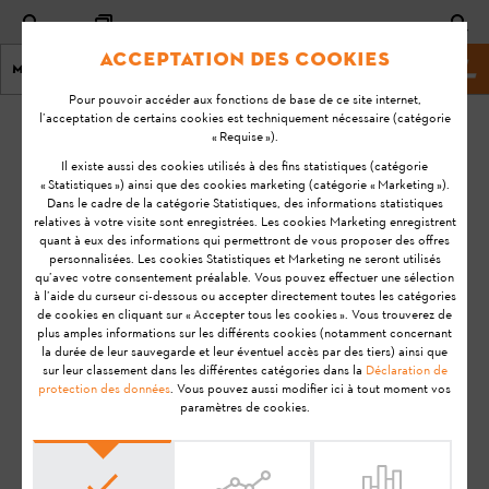
Acceptation des cookies
Menu
Site Web de STIHL
Pour pouvoir accéder aux fonctions de base de ce site internet,
l’acceptation de certains cookies est techniquement nécessaire (catégorie
Page d'accueil
KA-01224
« Requise »).
Dernière
Il existe aussi des cookies utilisés à des fins statistiques (catégorie
« Statistiques ») ainsi que des cookies marketing (catégorie « Marketing »).
mise à
Quels appareils
Dans le cadre de la catégorie Statistiques, des informations statistiques
jour:
relatives à votre visite sont enregistrées. Les cookies Marketing enregistrent
mobiles peut-on
08-07-
quant à eux des informations qui permettront de vous proposer des offres
recharger avec la
personnalisées. Les cookies Statistiques et Marketing ne seront utilisés
20
prise de recharge
qu’avec votre consentement préalable. Vous pouvez effectuer une sélection
à l’aide du curseur ci-dessous ou accepter directement toutes les catégories
FAQ
USB ?
de cookies en cliquant sur « Accepter tous les cookies ». Vous trouverez de
plus amples informations sur les différents cookies (notamment concernant
Utilisation
la durée de leur sauvegarde et leur éventuel accès par des tiers) ainsi que
sur leur classement dans les différentes catégories dans la
Déclaration de
protection des données
. Vous pouvez aussi modifier ici à tout moment vos
Remarque:
Avant de préparer votre produit STIHL à
paramètres de cookies.
l'utilisation, de le mettre en service, de le nettoyer, de le
transporter, de le stocker, de l'entretenir, de le réparer, de le
dépanner ou de l'éliminer, veuillez lire attentivement le
Manuel