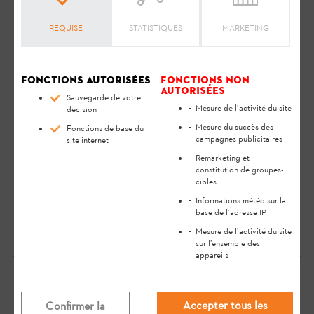
d'utilisation
. Le manuel d'utilisation contient des consignes de
sécurité et vous aide à utiliser votre produit STIHL en toute
REQUISE
STATISTIQUES
MARKETING
sécurité et dans le respect de l'environnement tout au long de
sa longue durée de vie.
Fonctions autorisées
Fonctions non
3 DEL clignotent de couleur rouge :
autorisées
Sauvegarde de votre
Il y a un dérangement dans la machine à
Mesure de l’activité du site
décision
batterie utilisée.
Mesure du succès des
Fonctions de base du
campagnes publicitaires
site internet
Remarketing et
4 DEL clignotent de couleur rouge :
constitution de groupes-
cibles
Il y a un dérangement à l'intérieur de la
Informations météo sur la
batterie.
base de l’adresse IP
Mesure de l’activité du site
sur l’ensemble des
appareils
Votre avis est important pour nous !
Accepter tous les
Confirmer la