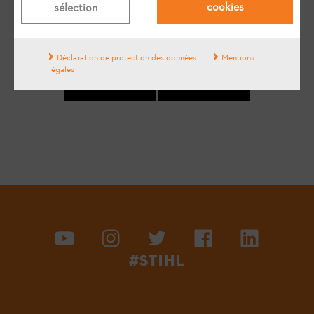
cookies
sélection
La réponse vous a-t-elle aidé ?
Déclaration de protection des données
Mentions
légales
Oui
Non
#STIHL