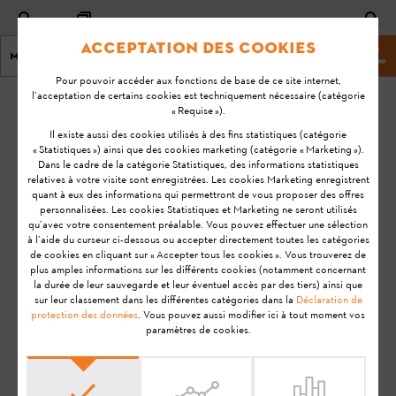
Acceptation des cookies
Menu
Site Web de STIHL
Pour pouvoir accéder aux fonctions de base de ce site internet,
l’acceptation de certains cookies est techniquement nécessaire (catégorie
Page d'accueil
KA-01215
« Requise »).
Dernière
Il existe aussi des cookies utilisés à des fins statistiques (catégorie
« Statistiques ») ainsi que des cookies marketing (catégorie « Marketing »).
mise à
Quelle est la
Dans le cadre de la catégorie Statistiques, des informations statistiques
jour:
relatives à votre visite sont enregistrées. Les cookies Marketing enregistrent
différence,
08-07-
quant à eux des informations qui permettront de vous proposer des offres
lorsque quatre ou
personnalisées. Les cookies Statistiques et Marketing ne seront utilisés
20
trois DEL
qu’avec votre consentement préalable. Vous pouvez effectuer une sélection
à l’aide du curseur ci-dessous ou accepter directement toutes les catégories
FAQ
clignotent de
de cookies en cliquant sur « Accepter tous les cookies ». Vous trouverez de
couleur rouge ?
plus amples informations sur les différents cookies (notamment concernant
Résolution des problèmes
la durée de leur sauvegarde et leur éventuel accès par des tiers) ainsi que
sur leur classement dans les différentes catégories dans la
Déclaration de
protection des données
. Vous pouvez aussi modifier ici à tout moment vos
paramètres de cookies.
Remarque:
Avant de préparer votre produit STIHL à
l'utilisation, de le mettre en service, de le nettoyer, de le
transporter, de le stocker, de l'entretenir, de le réparer, de le
dépanner ou de l'éliminer, veuillez lire attentivement le
Manuel