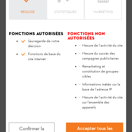
d'utilisation
. Le manuel d'utilisation contient des consignes de
sécurité et vous aide à utiliser votre produit STIHL en toute
REQUISE
STATISTIQUES
MARKETING
sécurité et dans le respect de l'environnement tout au long de
sa longue durée de vie.
Fonctions autorisées
Fonctions non
Veuillez vous assurer que l'interface
autorisées
Sauvegarde de votre
Bluetooth® est activée, sur la batterie et sur
Mesure de l’activité du site
décision
l'appareil mobile.
Mesure du succès des
Fonctions de base du
campagnes publicitaires
site internet
Veillez à ce que la batterie se trouve à portée
Remarketing et
de votre appareil mobile (à 10 mètres au
constitution de groupes-
maximum).
cibles
Informations météo sur la
base de l’adresse IP
Ces deux points sont des conditions indispensables
Mesure de l’activité du site
pour l'établissement d'une liaison entre votre
sur l’ensemble des
appareil mobile et la batterie.
appareils
Accepter tous les
Confirmer la