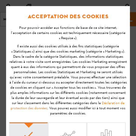
Acceptation des cookies
Menu
Site Web de STIHL
Pour pouvoir accéder aux fonctions de base de ce site internet,
l’acceptation de certains cookies est techniquement nécessaire (catégorie
Page d'accueil
KA-01207
« Requise »).
Dernière
Il existe aussi des cookies utilisés à des fins statistiques (catégorie
« Statistiques ») ainsi que des cookies marketing (catégorie « Marketing »).
mise à
L'application ne
Dans le cadre de la catégorie Statistiques, des informations statistiques
jour:
relatives à votre visite sont enregistrées. Les cookies Marketing enregistrent
remet pas à jour
08-07-
quant à eux des informations qui permettront de vous proposer des offres
l'état de charge /
personnalisées. Les cookies Statistiques et Marketing ne seront utilisés
20
le temps de
qu’avec votre consentement préalable. Vous pouvez effectuer une sélection
à l’aide du curseur ci-dessous ou accepter directement toutes les catégories
FAQ
fonctionnement.
de cookies en cliquant sur « Accepter tous les cookies ». Vous trouverez de
Que faire ?
plus amples informations sur les différents cookies (notamment concernant
Résolution des problèmes
la durée de leur sauvegarde et leur éventuel accès par des tiers) ainsi que
sur leur classement dans les différentes catégories dans la
Déclaration de
protection des données
. Vous pouvez aussi modifier ici à tout moment vos
paramètres de cookies.
Remarque:
Avant de préparer votre produit STIHL à
l'utilisation, de le mettre en service, de le nettoyer, de le
transporter, de le stocker, de l'entretenir, de le réparer, de le
dépanner ou de l'éliminer, veuillez lire attentivement le
Manuel