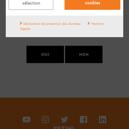
cookies
sélection
Votre avis est important pour nous !
Déclaration de protection des données
Mentions
légales
La réponse vous a-t-elle aidé ?
Oui
Non
#STIHL