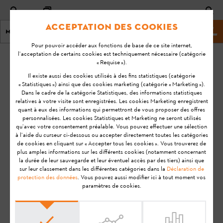
Acceptation des cookies
Menu
Site Web de STIHL
Pour pouvoir accéder aux fonctions de base de ce site internet,
l’acceptation de certains cookies est techniquement nécessaire (catégorie
Page d'accueil
KA-01198
« Requise »).
Dernière
Il existe aussi des cookies utilisés à des fins statistiques (catégorie
« Statistiques ») ainsi que des cookies marketing (catégorie « Marketing »).
mise à
Quelles sont les
Dans le cadre de la catégorie Statistiques, des informations statistiques
jour:
relatives à votre visite sont enregistrées. Les cookies Marketing enregistrent
consignes à suivre
08-07-
quant à eux des informations qui permettront de vous proposer des offres
pour le rangement
personnalisées. Les cookies Statistiques et Marketing ne seront utilisés
20
de la batterie STIHL
qu’avec votre consentement préalable. Vous pouvez effectuer une sélection
à l’aide du curseur ci-dessous ou accepter directement toutes les catégories
FAQ
AR L ?
de cookies en cliquant sur « Accepter tous les cookies ». Vous trouverez de
plus amples informations sur les différents cookies (notamment concernant
Utilisation
la durée de leur sauvegarde et leur éventuel accès par des tiers) ainsi que
sur leur classement dans les différentes catégories dans la
Déclaration de
protection des données
. Vous pouvez aussi modifier ici à tout moment vos
Remarque:
Avant de préparer votre produit STIHL à
paramètres de cookies.
l'utilisation, de le mettre en service, de le nettoyer, de le
transporter, de le stocker, de l'entretenir, de le réparer, de le
dépanner ou de l'éliminer, veuillez lire attentivement le
Manuel