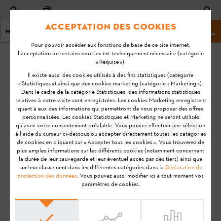
Acceptation des cookies
Menu
Site Web de STIHL
Pour pouvoir accéder aux fonctions de base de ce site internet,
l’acceptation de certains cookies est techniquement nécessaire (catégorie
Page d'accueil
KA-01136
« Requise »).
Dernière
Il existe aussi des cookies utilisés à des fins statistiques (catégorie
« Statistiques ») ainsi que des cookies marketing (catégorie « Marketing »).
mise à
Est-ce que je peux
Dans le cadre de la catégorie Statistiques, des informations statistiques
jour:
relatives à votre visite sont enregistrées. Les cookies Marketing enregistrent
également utiliser
11-09-
quant à eux des informations qui permettront de vous proposer des offres
un STIHL Smart
personnalisées. Les cookies Statistiques et Marketing ne seront utilisés
20
Connector sans
qu’avec votre consentement préalable. Vous pouvez effectuer une sélection
à l’aide du curseur ci-dessous ou accepter directement toutes les catégories
FAQ
smartphone ?
de cookies en cliquant sur « Accepter tous les cookies ». Vous trouverez de
plus amples informations sur les différents cookies (notamment concernant
Utilisation
la durée de leur sauvegarde et leur éventuel accès par des tiers) ainsi que
STIHL Connected
sur leur classement dans les différentes catégories dans la
Déclaration de
protection des données
. Vous pouvez aussi modifier ici à tout moment vos
paramètres de cookies.
Remarque:
Avant de préparer votre produit STIHL à
l'utilisation, de le mettre en service, de le nettoyer, de le
transporter, de le stocker, de l'entretenir, de le réparer, de le