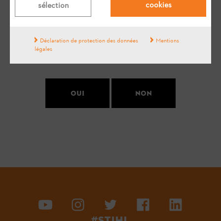
cookies
sélection
Votre avis est important pour nous !
Déclaration de protection des données
Mentions
légales
La réponse vous a-t-elle aidé ?
Oui
Non
#STIHL