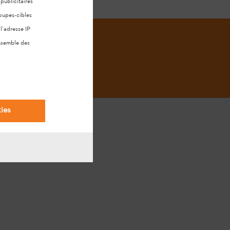
ublicitaires
oupes-cibles
l’adresse IP
ensemble des
ies