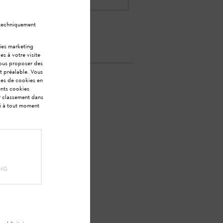
 techniquement
kies marketing
es à votre visite
vous proposer des
t préalable. Vous
ies de cookies en
ents cookies
ur classement dans
ci à tout moment
dé ?
ING