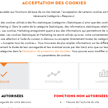
Acceptation des cookies
ul STIHL Smart Connector à un produit.
accéder aux fonctions de base de ce site internet, l’acceptation de certains cookies est
nécessaire (catégorie « Requise »).
si des cookies utilisés à des fins statistiques (catégorie « Statistiques ») ainsi que des coo
keting »). Dans le cadre de la catégorie Statistiques, des informations statistiques relativ
s. Les cookies Marketing enregistrent quant à eux des informations qui permettront de 
isées. Les cookies Statistiques et Marketing ne seront utilisés qu’avec votre consentemen
 une sélection à l’aide du curseur ci-dessous ou accepter directement toutes les catégor
r « Accepter tous les cookies ». Vous trouverez de plus amples informations sur les différ
Votre avis est important pour nous !
nant la durée de leur sauvegarde et leur éventuel accès par des tiers) ainsi que sur le
 catégories dans la
Déclaration de protection des données
. Vous pouvez aussi modifier i
vos paramètres de cookies.
réponse vous a-t-elle ai
Oui
Non
EQUISE
STATISTIQUES
MARKET
 autorisées
Fonctions non autorisées
egarde de votre décision
Mesure de l’activité du site