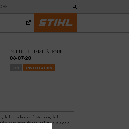
Dernière mise à jour:
08-07-20
FAQ
Installation
 de le stocker, de l'entretenir, de le
nt des consignes de sécurité et vous aide à
vie.