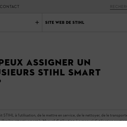
CONTACT
Site Web de STIHL
 peux assigner un
sieurs STIHL Smart
?
TIHL à l'utilisation, de le mettre en service, de le nettoyer, de le transporter,
uillez lire attentivement le
Manuel d'utilisation
. Le manuel d'utilisation contie
rité et dans le respect de l'environnement tout au long de sa longue durée de 