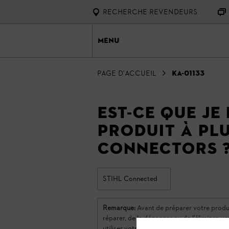
RECHERCHE REVENDEURS
Menu
Page d'accueil
KA-01133
Est-ce que je
produit à plu
Connectors 
STIHL Connected
Remarque:
Avant de préparer votre produit S
réparer, de le dépanner ou de l'éliminer, ve
utiliser votre produit STIHL en toute sécu