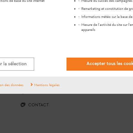
tions de base du site internet
Mesure du succès des campagnes p
Remarketing et constitution de gr
Informations météo sur la base de 
Mesure de l’activité du site sur l’
appareils
#STIHL
Accepter tous les cook
 la sélection
QUESTIONS ?
ion des données
Mentions légales
QUESTIONS ET RÉPONSES
CONTACT