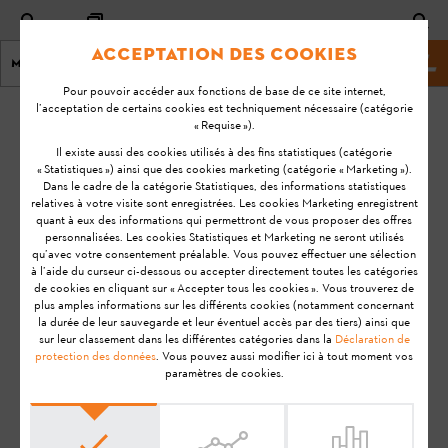
Acceptation des cookies
Menu
Site Web de STIHL
Pour pouvoir accéder aux fonctions de base de ce site internet,
l’acceptation de certains cookies est techniquement nécessaire (catégorie
Page d'accueil
KA-01130
« Requise »).
Dernière
Il existe aussi des cookies utilisés à des fins statistiques (catégorie
« Statistiques ») ainsi que des cookies marketing (catégorie « Marketing »).
mise à
Comment est-ce
Dans le cadre de la catégorie Statistiques, des informations statistiques
jour:
relatives à votre visite sont enregistrées. Les cookies Marketing enregistrent
que je peux
11-09-
quant à eux des informations qui permettront de vous proposer des offres
reconnaître que
personnalisées. Les cookies Statistiques et Marketing ne seront utilisés
20
le Smart
qu’avec votre consentement préalable. Vous pouvez effectuer une sélection
à l’aide du curseur ci-dessous ou accepter directement toutes les catégories
FAQ
Connector STIHL se
de cookies en cliquant sur « Accepter tous les cookies ». Vous trouverez de
trouve à portée de
plus amples informations sur les différents cookies (notamment concernant
Installation
la durée de leur sauvegarde et leur éventuel accès par des tiers) ainsi que
l'application STIHL
sur leur classement dans les différentes catégories dans la
Déclaration de
connected ?
protection des données
. Vous pouvez aussi modifier ici à tout moment vos
paramètres de cookies.
STIHL Connected