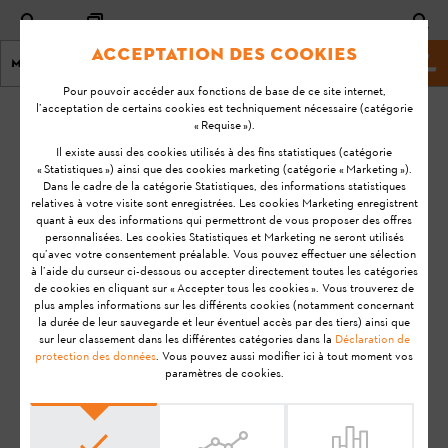
Acceptation des cookies
Menu
Site Web de STIHL
Pour pouvoir accéder aux fonctions de base de ce site internet,
l’acceptation de certains cookies est techniquement nécessaire (catégorie
Page d'accueil
KA-01113
« Requise »).
Dernière
Il existe aussi des cookies utilisés à des fins statistiques (catégorie
« Statistiques ») ainsi que des cookies marketing (catégorie « Marketing »).
mise à
Est-ce que le
Dans le cadre de la catégorie Statistiques, des informations statistiques
jour:
relatives à votre visite sont enregistrées. Les cookies Marketing enregistrent
revendeur
11-09-
quant à eux des informations qui permettront de vous proposer des offres
spécialisé reçoit
personnalisées. Les cookies Statistiques et Marketing ne seront utilisés
20
un message
qu’avec votre consentement préalable. Vous pouvez effectuer une sélection
à l’aide du curseur ci-dessous ou accepter directement toutes les catégories
FAQ
lorsque j'édite un
de cookies en cliquant sur « Accepter tous les cookies ». Vous trouverez de
plan de
plus amples informations sur les différents cookies (notamment concernant
Utilisation
la durée de leur sauvegarde et leur éventuel accès par des tiers) ainsi que
maintenance pour
sur leur classement dans les différentes catégories dans la
Déclaration de
mes machines ?
protection des données
. Vous pouvez aussi modifier ici à tout moment vos
paramètres de cookies.
STIHL Connected