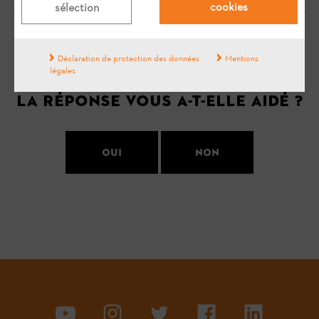
cookies
sélection
Votre avis est important pour nous !
Déclaration de protection des données
Mentions
légales
La réponse vous a-t-elle aidé ?
Oui
Non