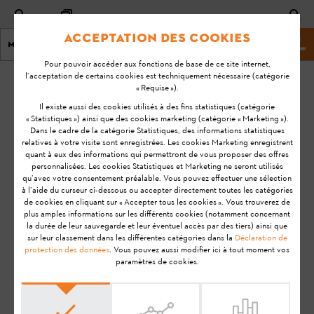
Acceptation des cookies
Menu
Site Web de STIHL
Pour pouvoir accéder aux fonctions de base de ce site internet,
l’acceptation de certains cookies est techniquement nécessaire (catégorie
Page d'accueil
KA-01095
« Requise »).
Dernière
Il existe aussi des cookies utilisés à des fins statistiques (catégorie
« Statistiques ») ainsi que des cookies marketing (catégorie « Marketing »).
mise à
Quel est l'état de
Dans le cadre de la catégorie Statistiques, des informations statistiques
jour:
relatives à votre visite sont enregistrées. Les cookies Marketing enregistrent
fonctionnement
08-07-
quant à eux des informations qui permettront de vous proposer des offres
indiqué par la DEL
personnalisées. Les cookies Statistiques et Marketing ne seront utilisés
20
du boîtier du STIHL
qu’avec votre consentement préalable. Vous pouvez effectuer une sélection
à l’aide du curseur ci-dessous ou accepter directement toutes les catégories
FAQ
Smart Connector ?
de cookies en cliquant sur « Accepter tous les cookies ». Vous trouverez de
plus amples informations sur les différents cookies (notamment concernant
Utilisation
la durée de leur sauvegarde et leur éventuel accès par des tiers) ainsi que
STIHL Connected
sur leur classement dans les différentes catégories dans la
Déclaration de
protection des données
. Vous pouvez aussi modifier ici à tout moment vos
paramètres de cookies.
Remarque:
Avant de préparer votre produit STIHL à
l'utilisation, de le mettre en service, de le nettoyer, de le
transporter, de le stocker, de l'entretenir, de le réparer, de le