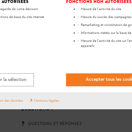
 autorisées
Fonctions non autorisées
egarde de votre décision
Mesure de l’activité du site
tions de base du site internet
Mesure du succès des campagnes p
Remarketing et constitution de gr
Informations météo sur la base de 
Mesure de l’activité du site sur l’
appareils
#STIHL
Accepter tous les cook
 la sélection
ion des données
Mentions légales
QUESTIONS ?
QUESTIONS ET RÉPONSES