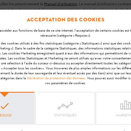
uillez lire attentivement le
Manuel d'utilisation
. Le manuel d'utilisation contie
rité et dans le respect de l'environnement tout au long de sa longue durée de 
Acceptation des cookies
r sur des produits usagés. Suivre les instructions données à 
accéder aux fonctions de base de ce site internet, l’acceptation de certains cookies est
à la configuration du Connector dans l'application STIHL co
nécessaire (catégorie « Requise »).
 d'heures de fonctionnement totalisé jusqu'à présent et le 
si des cookies utilisés à des fins statistiques (catégorie « Statistiques ») ainsi que des coo
keting »). Dans le cadre de la catégorie Statistiques, des informations statistiques relativ
s. Les cookies Marketing enregistrent quant à eux des informations qui permettront de 
isées. Les cookies Statistiques et Marketing ne seront utilisés qu’avec votre consentemen
 une sélection à l’aide du curseur ci-dessous ou accepter directement toutes les catégor
r « Accepter tous les cookies ». Vous trouverez de plus amples informations sur les différ
nant la durée de leur sauvegarde et leur éventuel accès par des tiers) ainsi que sur le
 catégories dans la
Déclaration de protection des données
. Vous pouvez aussi modifier i
vos paramètres de cookies.
Votre avis est important pour nous !
réponse vous a-t-elle ai
EQUISE
STATISTIQUES
MARKET
Oui
Non