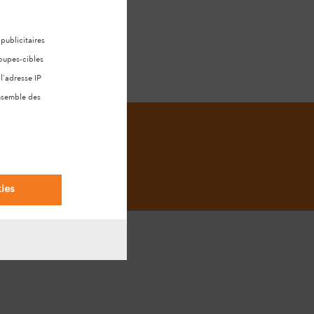
ublicitaires
oupes-cibles
l’adresse IP
ensemble des
ies