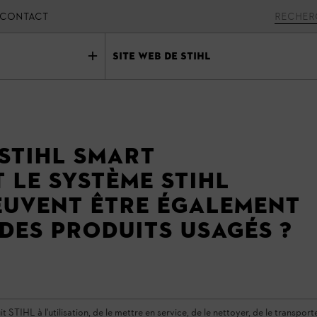
CONTACT
Site Web de STIHL
 STIHL Smart
 le système STIHL
uvent être également
 des produits usagés ?
TIHL à l'utilisation, de le mettre en service, de le nettoyer, de le transporter,