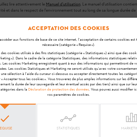
uillez lire attentivement le
Manuel d'utilisation
. Le manuel d'utilisation contie
rité et dans le respect de l'environnement tout au long de sa longue durée de 
ment supporté, on a défini d'avance l'emplacement idéal po
Acceptation des cookies
uits, les instructions à suivre pour la maintenance, spécifi
accéder aux fonctions de base de ce site internet, l’acceptation de certains cookies est
nécessaire (catégorie « Requise »).
tés peuvent être également reliés avec le Smart Connector.
si des cookies utilisés à des fins statistiques (catégorie « Statistiques ») ainsi que des coo
 Connector n'est pas défini d'avance et l'on ne dispose pas
keting »). Dans le cadre de la catégorie Statistiques, des informations statistiques relativ
s. Les cookies Marketing enregistrent quant à eux des informations qui permettront de 
enance.
isées. Les cookies Statistiques et Marketing ne seront utilisés qu’avec votre consentemen
 une sélection à l’aide du curseur ci-dessous ou accepter directement toutes les catégor
r « Accepter tous les cookies ». Vous trouverez de plus amples informations sur les différ
nant la durée de leur sauvegarde et leur éventuel accès par des tiers) ainsi que sur le
 catégories dans la
Déclaration de protection des données
. Vous pouvez aussi modifier i
vos paramètres de cookies.
Votre avis est important pour nous !
réponse vous a-t-elle ai
EQUISE
STATISTIQUES
MARKET