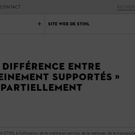
CONTACT
Site Web de STIHL
 différence entre
leinement supportés »
 partiellement
TIHL à l'utilisation, de le mettre en service, de le nettoyer, de le transporter,