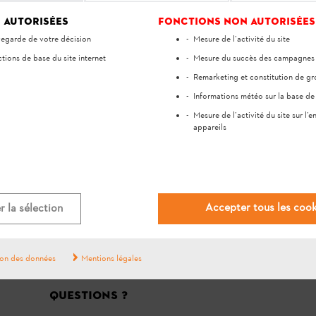
 autorisées
Fonctions non autorisées
Oui
Non
egarde de votre décision
Mesure de l’activité du site
tions de base du site internet
Mesure du succès des campagnes p
Remarketing et constitution de gr
Informations météo sur la base de 
Mesure de l’activité du site sur l’
appareils
#STIHL
Accepter tous les cook
 la sélection
ion des données
Mentions légales
QUESTIONS ?