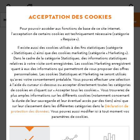
Acceptation des cookies
Menu
Site Web de STIHL
Pour pouvoir accéder aux fonctions de base de ce site internet,
l’acceptation de certains cookies est techniquement nécessaire (catégorie
Page d'accueil
KA-01029
« Requise »).
Il existe aussi des cookies utilisés à des fins statistiques (catégorie
« Statistiques ») ainsi que des cookies marketing (catégorie « Marketing »).
Article non trouvé !
Dans le cadre de la catégorie Statistiques, des informations statistiques
relatives à votre visite sont enregistrées. Les cookies Marketing enregistrent
quant à eux des informations qui permettront de vous proposer des offres
personnalisées. Les cookies Statistiques et Marketing ne seront utilisés
qu’avec votre consentement préalable. Vous pouvez effectuer une sélection
à l’aide du curseur ci-dessous ou accepter directement toutes les catégories
Remarque:
Avant de préparer votre produit STIHL à
de cookies en cliquant sur « Accepter tous les cookies ». Vous trouverez de
l'utilisation, de le mettre en service, de le nettoyer, de le
plus amples informations sur les différents cookies (notamment concernant
la durée de leur sauvegarde et leur éventuel accès par des tiers) ainsi que
transporter, de le stocker, de l'entretenir, de le réparer, de le
sur leur classement dans les différentes catégories dans la
Déclaration de
dépanner ou de l'éliminer, veuillez lire attentivement le
Manuel
protection des données
. Vous pouvez aussi modifier ici à tout moment vos
d'utilisation
. Le manuel d'utilisation contient des consignes de
paramètres de cookies.
sécurité et vous aide à utiliser votre produit STIHL en toute
sécurité et dans le respect de l'environnement tout au long de
sa longue durée de vie.