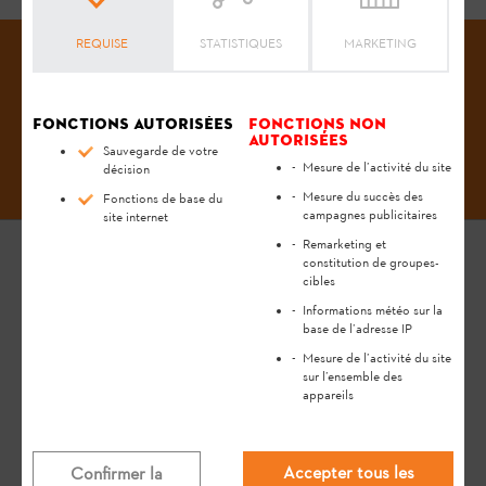
REQUISE
STATISTIQUES
MARKETING
Fonctions autorisées
Fonctions non
#STIHL
autorisées
Sauvegarde de votre
Mesure de l’activité du site
décision
Mesure du succès des
Fonctions de base du
campagnes publicitaires
site internet
Remarketing et
constitution de groupes-
cibles
INFORMATIONS GÉNÉRALES
Informations météo sur la
base de l’adresse IP
L'ENTREPRISE
Mesure de l’activité du site
sur l’ensemble des
PRESSE
appareils
JOBS & CARRIÈRES
Accepter tous les
Confirmer la
INFORMATION POUR FOURNISSEURS