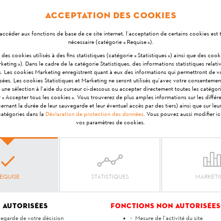
Acceptation des cookies
lage ou à votre revendeur spécialisé STIHL/VIKING pour c
accéder aux fonctions de base de ce site internet, l’acceptation de certains cookies est
nécessaire (catégorie « Requise »).
être mis au rebut séparément.
si des cookies utilisés à des fins statistiques (catégorie « Statistiques ») ainsi que des coo
keting »). Dans le cadre de la catégorie Statistiques, des informations statistiques relativ
s. Les cookies Marketing enregistrent quant à eux des informations qui permettront de 
isées. Les cookies Statistiques et Marketing ne seront utilisés qu’avec votre consentemen
 une sélection à l’aide du curseur ci-dessous ou accepter directement toutes les catégor
r « Accepter tous les cookies ». Vous trouverez de plus amples informations sur les différ
nant la durée de leur sauvegarde et leur éventuel accès par des tiers) ainsi que sur le
Votre avis est important pour nous !
 catégories dans la
Déclaration de protection des données
. Vous pouvez aussi modifier i
vos paramètres de cookies.
réponse vous a-t-elle ai
EQUISE
STATISTIQUES
MARKET
Oui
Non
 autorisées
Fonctions non autorisées
egarde de votre décision
Mesure de l’activité du site