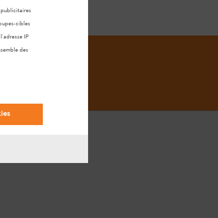
ublicitaires
oupes-cibles
l’adresse IP
ensemble des
ies