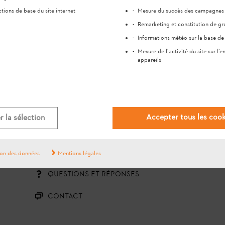
tions de base du site internet
Mesure du succès des campagnes p
Remarketing et constitution de gr
Informations météo sur la base de 
Mesure de l’activité du site sur l’
appareils
#STIHL
Accepter tous les cook
 la sélection
QUESTIONS ?
ion des données
Mentions légales
QUESTIONS ET RÉPONSES
CONTACT