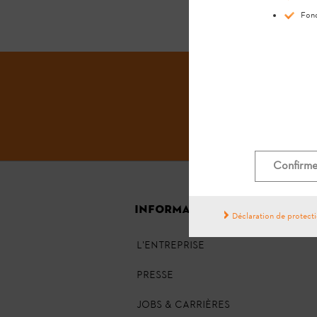
Fonc
Confirmer
INFORMATIONS GÉNÉRALES
Déclaration de protect
L'ENTREPRISE
PRESSE
JOBS & CARRIÈRES