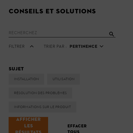
Conseils et solutions
Filtrer
Trier par :
Pertinence
Sujet
Installation
Utilisation
Résolution des problèmes
Informations sur le produit
Afficher
les
Effacer
tous
résultats