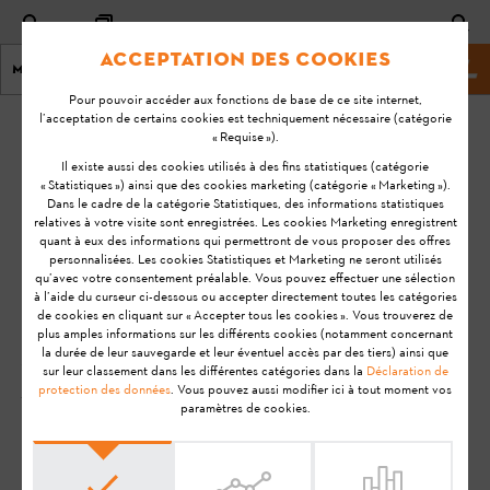
Acceptation des cookies
Menu
Site Web de stihl
Pour pouvoir accéder aux fonctions de base de ce site internet,
l’acceptation de certains cookies est techniquement nécessaire (catégorie
Page d'accueil
STIHL RMI 422 P (VIKING MI 422 P)
« Requise »).
Il existe aussi des cookies utilisés à des fins statistiques (catégorie
« Statistiques ») ainsi que des cookies marketing (catégorie « Marketing »).
Questions fréquemment
Dans le cadre de la catégorie Statistiques, des informations statistiques
relatives à votre visite sont enregistrées. Les cookies Marketing enregistrent
quant à eux des informations qui permettront de vous proposer des offres
posées sur la tondeuse
personnalisées. Les cookies Statistiques et Marketing ne seront utilisés
qu’avec votre consentement préalable. Vous pouvez effectuer une sélection
robot iMOW® RMI 422 P
à l’aide du curseur ci-dessous ou accepter directement toutes les catégories
de cookies en cliquant sur « Accepter tous les cookies ». Vous trouverez de
plus amples informations sur les différents cookies (notamment concernant
la durée de leur sauvegarde et leur éventuel accès par des tiers) ainsi que
Vous trouverez ici les questions et réponses les plus
sur leur classement dans les différentes catégories dans la
Déclaration de
protection des données
. Vous pouvez aussi modifier ici à tout moment vos
fréquemment posées sur la tondeuse robot STIHL
paramètres de cookies.
iMOW® RMI 422 P (iMOW® 4).