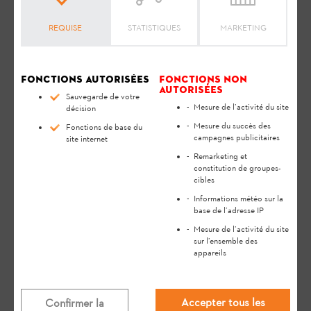
REQUISE
STATISTIQUES
MARKETING
Fonctions autorisées
Fonctions non
autorisées
Sauvegarde de votre
Mesure de l’activité du site
décision
Mesure du succès des
Fonctions de base du
campagnes publicitaires
site internet
Remarketing et
constitution de groupes-
cibles
Informations météo sur la
base de l’adresse IP
Questions pertinentes
Mesure de l’activité du site
sur l’ensemble des
appareils
Que puis-je faire si j'ai oublié le mot
de passe pour l'iMOW® ?
Accepter tous les
Confirmer la
FAQ
Utilisation