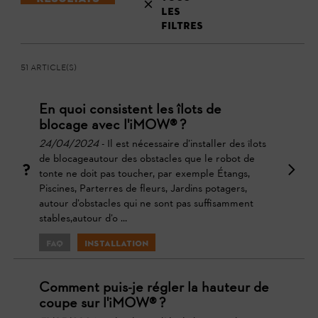
les
filtres
51 Article(s)
En quoi consistent les îlots de
blocage avec l'iMOW® ?
24/04/2024
- Il est nécessaire d’installer des îlots
de blocageautour des obstacles que le robot de
tonte ne doit pas toucher, par exemple Étangs,
Piscines, Parterres de fleurs, Jardins potagers,
autour d’obstacles qui ne sont pas suffisamment
stables,autour d’o ...
FAQ
Installation
Comment puis-je régler la hauteur de
coupe sur l'iMOW® ?