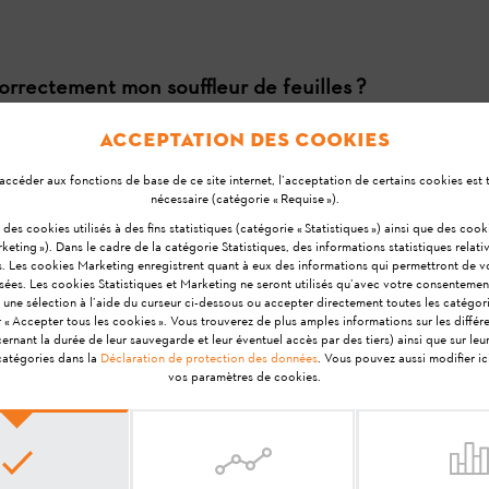
rrectement mon souffleur de feuilles ?
l est important de bien nettoyer le souffleur de feuilles pour éviter le
Acceptation des cookies
et assurez-vous qu'il est protégé contre toute utilisation non autorisé
accéder aux fonctions de base de ce site internet, l’acceptation de certains cookies est
nécessaire (catégorie « Requise »).
si des cookies utilisés à des fins statistiques (catégorie « Statistiques ») ainsi que des coo
e mon souffleur de feuilles ?
keting »). Dans le cadre de la catégorie Statistiques, des informations statistiques relativ
s. Les cookies Marketing enregistrent quant à eux des informations qui permettront de 
ce acoustique de votre outil STIHL se trouve sur le site Web de STIHL 
isées. Les cookies Statistiques et Marketing ne seront utilisés qu’avec votre consentemen
 une sélection à l’aide du curseur ci-dessous ou accepter directement toutes les catégor
r « Accepter tous les cookies ». Vous trouverez de plus amples informations sur les différ
nant la durée de leur sauvegarde et leur éventuel accès par des tiers) ainsi que sur le
 catégories dans la
Déclaration de protection des données
. Vous pouvez aussi modifier i
ble avec mon souffleur de feuilles ?
vos paramètres de cookies.
u système AK peuvent être utilisés avec une Batterie AK. Le même princ
 d'utilisation d'une batterie dont la teneur énergétique est inférieure