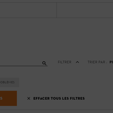
Filtrer
Trier par :
P
roblèmes
ts
Effacer tous les filtres