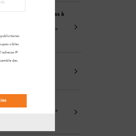
ING
e, il ne fonctionne pas à
veillez à utiliser un mélange de
rican ou d ...
ublicitaires
oupes-cibles
l’adresse IP
ensemble des
ies
des dysfonctionnements ». Si le
e Pour en savoi ...