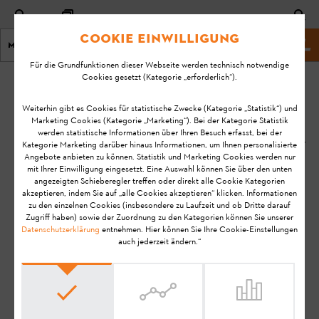
Cookie Einwilligung
Menu
Shop
Für die Grundfunktionen dieser Webseite werden technisch notwendige
Cookies gesetzt (Kategorie „erforderlich“).
Startseite
KA-07006
Geändert
Weiterhin gibt es Cookies für statistische Zwecke (Kategorie „Statistik“) und
Marketing Cookies (Kategorie „Marketing“). Bei der Kategorie Statistik
am:
Wie und wie oft
werden statistische Informationen über Ihren Besuch erfasst, bei der
12.09.2024
Kategorie Marketing darüber hinaus Informationen, um Ihnen personalisierte
schärfe ich ein
Angebote anbieten zu können. Statistik und Marketing Cookies werden nur
Rasenmähermesser?
FAQ
mit Ihrer Einwilligung eingesetzt. Eine Auswahl können Sie über den unten
angezeigten Schieberegler treffen oder direkt alle Cookie Kategorien
Bedienung
akzeptieren, indem Sie auf „alle Cookies akzeptieren“ klicken. Informationen
zu den einzelnen Cookies (insbesondere zu Laufzeit und ob Dritte darauf
Rasenmäher
STIHL iMOW®
Zugriff haben) sowie der Zuordnung zu den Kategorien können Sie unserer
STIHL iMOW® EVO
Datenschutzerklärung
entnehmen. Hier können Sie Ihre Cookie-Einstellungen
STIHL RMI 422 (VIKING MI 422)
auch jederzeit ändern.“
STIHL RMI 422 P (VIKING MI 422 P)
STIHL RMI 422 PC (VIKING MI 422 PC)
STIHL RMI 522 C
STIHL RMI 632 (VIKING MI 632)
STIHL RMI 632 C (VIKING MI 632 C)