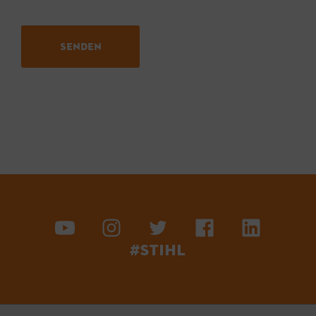
ist
fertig.
#STIHL