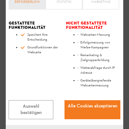
Bewerbungsformular
ERFORDERLICH
. Handelt es sich um eine
STATISTIK
MARKETING
Sponsoringanfrage
nutzen Sie bitte unser
Online-Formular. Wir bearbeiten Ihre Anfrage
Gestattete
Nicht gestattete
schnellstmöglich und melden uns bei Ihnen
Funktionalität
Funktionalität
zurück.
Speichert Ihre
Webseiten-Messung
Entscheidung
Erfolgsmessung von
Grundfunktionen der
Werbe-Kampagnen
vorname
Webseite
Remarketing &
Zielgruppenbildung
Wetterabfrage durch IP
Adresse
nachname
Geräteübergreifende
Webseitenmessung
Alle Cookies akzeptieren
Auswahl
E-Mail
bestätigen