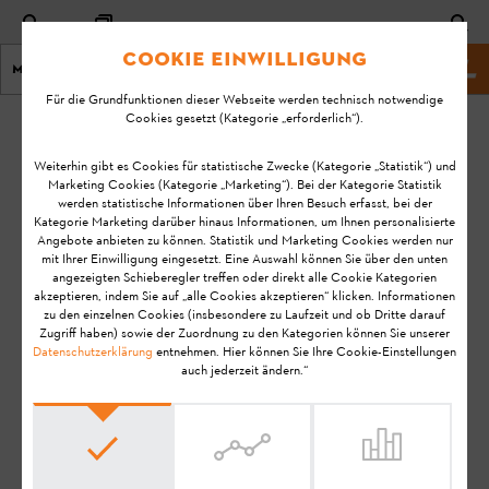
Cookie Einwilligung
Menu
Shop
Für die Grundfunktionen dieser Webseite werden technisch notwendige
Cookies gesetzt (Kategorie „erforderlich“).
Startseite
E-Mail & Kontaktformular
Weiterhin gibt es Cookies für statistische Zwecke (Kategorie „Statistik“) und
Marketing Cookies (Kategorie „Marketing“). Bei der Kategorie Statistik
Ihre E-Mail an den
werden statistische Informationen über Ihren Besuch erfasst, bei der
Kategorie Marketing darüber hinaus Informationen, um Ihnen personalisierte
STIHL
Angebote anbieten zu können. Statistik und Marketing Cookies werden nur
mit Ihrer Einwilligung eingesetzt. Eine Auswahl können Sie über den unten
Kundenservice
angezeigten Schieberegler treffen oder direkt alle Cookie Kategorien
akzeptieren, indem Sie auf „alle Cookies akzeptieren“ klicken. Informationen
zu den einzelnen Cookies (insbesondere zu Laufzeit und ob Dritte darauf
Sie haben Fragen zu Ihrer Bestellung, unserem
Zugriff haben) sowie der Zuordnung zu den Kategorien können Sie unserer
Datenschutzerklärung
entnehmen. Hier können Sie Ihre Cookie-Einstellungen
Online-Shop oder unserem Produktsortiment?
auch jederzeit ändern.“
Dann kontaktieren Sie unseren STIHL
Kundenservice ganz einfach über das
untenstehende Kontaktformular. Bei
Kooperationsanfragen nutzen Sie unser