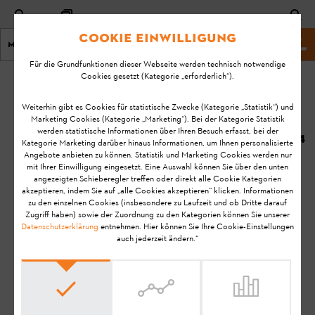
Cookie Einwilligung
Menu
Shop
Für die Grundfunktionen dieser Webseite werden technisch notwendige
Cookies gesetzt (Kategorie „erforderlich“).
Startseite
KA-06975
Geändert
Weiterhin gibt es Cookies für statistische Zwecke (Kategorie „Statistik“) und
Marketing Cookies (Kategorie „Marketing“). Bei der Kategorie Statistik
am:
Welches Zubehör
werden statistische Informationen über Ihren Besuch erfasst, bei der
05.09.2024
Kategorie Marketing darüber hinaus Informationen, um Ihnen personalisierte
gibt es zum STIHL
Angebote anbieten zu können. Statistik und Marketing Cookies werden nur
Hochdruckreiniger?
FAQ
mit Ihrer Einwilligung eingesetzt. Eine Auswahl können Sie über den unten
angezeigten Schieberegler treffen oder direkt alle Cookie Kategorien
Bedienung
akzeptieren, indem Sie auf „alle Cookies akzeptieren“ klicken. Informationen
zu den einzelnen Cookies (insbesondere zu Laufzeit und ob Dritte darauf
Hochdruckreiniger
Zugriff haben) sowie der Zuordnung zu den Kategorien können Sie unserer
Datenschutzerklärung
entnehmen. Hier können Sie Ihre Cookie-Einstellungen
auch jederzeit ändern.“
Hinweis:
Bevor Sie Ihr STIHL Produkt einsatzbereit machen, in
Betrieb nehmen, reinigen, transportieren, aufbewahren,
warten, reparieren, Störungen beheben oder entsorgen, lesen
Sie bitte die
Gebrauchsanleitung
sorgfältig durch. Die
Gebrauchsanleitung enthält Sicherheitshinweise und