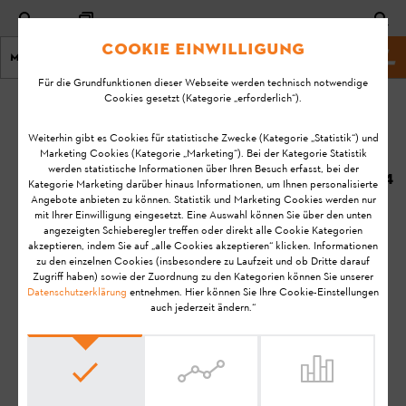
Cookie Einwilligung
Menu
Shop
Für die Grundfunktionen dieser Webseite werden technisch notwendige
Cookies gesetzt (Kategorie „erforderlich“).
Startseite
KA-06950
Geändert
Weiterhin gibt es Cookies für statistische Zwecke (Kategorie „Statistik“) und
Marketing Cookies (Kategorie „Marketing“). Bei der Kategorie Statistik
am:
Wie setze ich einen
werden statistische Informationen über Ihren Besuch erfasst, bei der
05.09.2024
Kategorie Marketing darüber hinaus Informationen, um Ihnen personalisierte
Gehölzschneider
Angebote anbieten zu können. Statistik und Marketing Cookies werden nur
in Betrieb?
FAQ
mit Ihrer Einwilligung eingesetzt. Eine Auswahl können Sie über den unten
angezeigten Schieberegler treffen oder direkt alle Cookie Kategorien
Installation
akzeptieren, indem Sie auf „alle Cookies akzeptieren“ klicken. Informationen
zu den einzelnen Cookies (insbesondere zu Laufzeit und ob Dritte darauf
Gehölzschneider
Zugriff haben) sowie der Zuordnung zu den Kategorien können Sie unserer
Datenschutzerklärung
entnehmen. Hier können Sie Ihre Cookie-Einstellungen
auch jederzeit ändern.“
Hinweis:
Bevor Sie Ihr STIHL Produkt einsatzbereit machen, in
Betrieb nehmen, reinigen, transportieren, aufbewahren,
warten, reparieren, Störungen beheben oder entsorgen, lesen
Sie bitte die
Gebrauchsanleitung
sorgfältig durch. Die
Gebrauchsanleitung enthält Sicherheitshinweise und