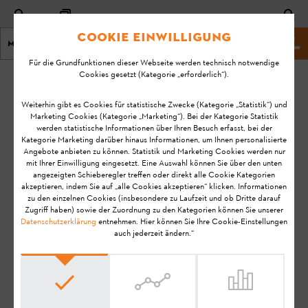
Cookie Einwilligung
Menu
Shop
Für die Grundfunktionen dieser Webseite werden technisch notwendige
Cookies gesetzt (Kategorie „erforderlich“).
Startseite
KA-01205
Geändert
Weiterhin gibt es Cookies für statistische Zwecke (Kategorie „Statistik“) und
Marketing Cookies (Kategorie „Marketing“). Bei der Kategorie Statistik
am:
Wie ist der
werden statistische Informationen über Ihren Besuch erfasst, bei der
16.10.2020
Kategorie Marketing darüber hinaus Informationen, um Ihnen personalisierte
Ladezustand
Angebote anbieten zu können. Statistik und Marketing Cookies werden nur
meines STIHL Akku
FAQ
mit Ihrer Einwilligung eingesetzt. Eine Auswahl können Sie über den unten
AR L?
angezeigten Schieberegler treffen oder direkt alle Cookie Kategorien
Bedienung
akzeptieren, indem Sie auf „alle Cookies akzeptieren“ klicken. Informationen
zu den einzelnen Cookies (insbesondere zu Laufzeit und ob Dritte darauf
Zugriff haben) sowie der Zuordnung zu den Kategorien können Sie unserer
Datenschutzerklärung
entnehmen. Hier können Sie Ihre Cookie-Einstellungen
Hinweis:
Bevor Sie Ihr STIHL Produkt einsatzbereit machen, in
auch jederzeit ändern.“
Betrieb nehmen, reinigen, transportieren, aufbewahren,
warten, reparieren, Störungen beheben oder entsorgen, lesen
Sie bitte die
Gebrauchsanleitung
sorgfältig durch. Die
Gebrauchsanleitung enthält Sicherheitshinweise und
unterstützt Sie, Ihr STIHL Produkt über eine lange