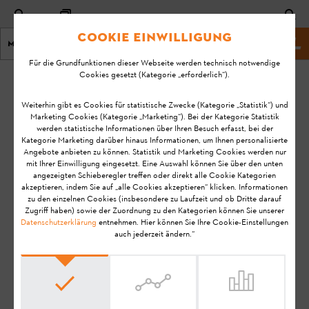
Cookie Einwilligung
Menu
Shop
Für die Grundfunktionen dieser Webseite werden technisch notwendige
Cookies gesetzt (Kategorie „erforderlich“).
Startseite
KA-01204
Geändert
Weiterhin gibt es Cookies für statistische Zwecke (Kategorie „Statistik“) und
Marketing Cookies (Kategorie „Marketing“). Bei der Kategorie Statistik
am:
Wie erkenne ich,
werden statistische Informationen über Ihren Besuch erfasst, bei der
16.10.2020
Kategorie Marketing darüber hinaus Informationen, um Ihnen personalisierte
dass eine
Angebote anbieten zu können. Statistik und Marketing Cookies werden nur
Verbindung
FAQ
mit Ihrer Einwilligung eingesetzt. Eine Auswahl können Sie über den unten
zwischen meinem
angezeigten Schieberegler treffen oder direkt alle Cookie Kategorien
Bedienung
akzeptieren, indem Sie auf „alle Cookies akzeptieren“ klicken. Informationen
STIHL Akku AR L und
zu den einzelnen Cookies (insbesondere zu Laufzeit und ob Dritte darauf
meinem mobilen
Zugriff haben) sowie der Zuordnung zu den Kategorien können Sie unserer
Datenschutzerklärung
entnehmen. Hier können Sie Ihre Cookie-Einstellungen
Endgerät besteht?
auch jederzeit ändern.“
Hinweis:
Bevor Sie Ihr STIHL Produkt einsatzbereit machen, in
Betrieb nehmen, reinigen, transportieren, aufbewahren,
warten, reparieren, Störungen beheben oder entsorgen, lesen