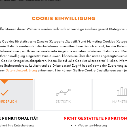
ndung, um die App zu verwenden. Auch während des Einsatze
Cookie Einwilligung
eine lokale Zwischenspeicherung auf dem Connector erfolgt
 und dem STIHL connected Portal ist allerdings eine Inter
dfunktionen dieser Webseite werden technisch notwendige Cookies gesetzt (Kategorie „er
ung).
s Cookies für statistische Zwecke (Kategorie „Statistik“) und Marketing Cookies (Katego
orie Statistik werden statistische Informationen über Ihren Besuch erfasst, bei der Kateg
 Informationen, um Ihnen personalisierte Angebote anbieten zu können. Statistik und Ma
Ihrer Einwilligung eingesetzt. Eine Auswahl können Sie über den unten angezeigten Schie
e Cookie Kategorien akzeptieren, indem Sie auf „alle Cookies akzeptieren“ klicken. Info
es (insbesondere zu Laufzeit und ob Dritte darauf Zugriff haben) sowie der Zuordnung z
erer
Datenschutzerklärung
entnehmen. Hier können Sie Ihre Cookie-Einstellungen auch je
Ihre Meinung ist uns wichtig!
at die Antwort geholfe
ORDERLICH
STATISTIK
MARKET
Ja
Nein
e Funktionalität
Nicht gestattete Funktion
chert Ihre Entscheidung
Webseiten-Messung