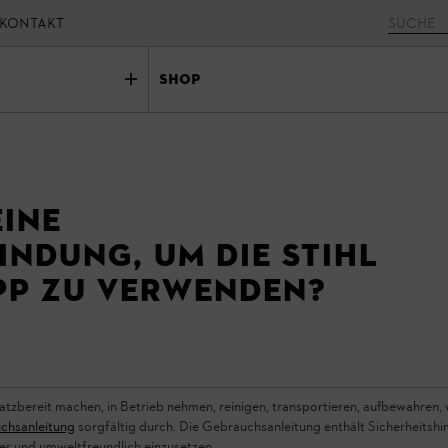
KONTAKT
Shop
eine
indung, um die STIHL
pp zu verwenden?
atzbereit machen, in Betrieb nehmen, reinigen, transportieren, aufbewahren,
chsanleitung
sorgfältig durch. Die Gebrauchsanleitung enthält Sicherheitshin
er und umweltfreundlich einzusetzen.