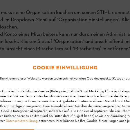
r muss seine Organisation löschen um seinen STIHL connecte
d im Dropdown-Menü auf "Organisation Einstellungen". Klic
löschen.
d Konto eines Mitarbeiters kann nur durch einen Administr
on löscht. Klicken Sie auf "Organsation" und anschließend
Detailansicht eines Mitarbeiters auf "Mitarbeiter/-in entfer
ss seine Organisation löschen um seinen STIHL connected Ko
Cookie Einwilligung
m Dropdown-Menü auf "Organisation Einstellungen". Klicken 
chen.
dfunktionen dieser Webseite werden technisch notwendige Cookies gesetzt (Kategorie „er
s Cookies für statistische Zwecke (Kategorie „Statistik“) und Marketing Cookies (Katego
che Daten" Ihr STIHL Konto (STIHL ID) löschen, wird nicht 
orie Statistik werden statistische Informationen über Ihren Besuch erfasst, bei der Kateg
 Informationen, um Ihnen personalisierte Angebote anbieten zu können. Statistik und Ma
gelöscht. Bitte beachten Sie, dass dabei alle persönliche
Ihrer Einwilligung eingesetzt. Eine Auswahl können Sie über den unten angezeigten Schie
widerruflich gelöscht werden.
e Cookie Kategorien akzeptieren, indem Sie auf „alle Cookies akzeptieren“ klicken. Info
es (insbesondere zu Laufzeit und ob Dritte darauf Zugriff haben) sowie der Zuordnung z
erer
Datenschutzerklärung
entnehmen. Hier können Sie Ihre Cookie-Einstellungen auch je