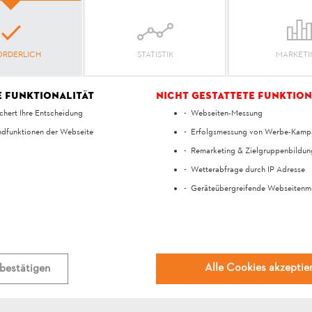
d Kontos ist nur über das STIHL connected Portal möglich
ORDERLICH
STATISTIK
MARKET
e Funktionalität
Nicht gestattete Funktion
Ihre Meinung ist uns wichtig!
chert Ihre Entscheidung
Webseiten-Messung
dfunktionen der Webseite
Erfolgsmessung von Werbe-Kamp
at die Antwort geholfe
Remarketing & Zielgruppenbildun
Wetterabfrage durch IP Adresse
Geräteübergreifende Webseitenm
Ja
Nein
Alle Cookies akzeptie
bestätigen