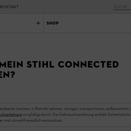
KONTAKT
Shop
 mein STIHL connected
en?
atzbereit machen, in Betrieb nehmen, reinigen, transportieren, aufbewahren,
chsanleitung
sorgfältig durch. Die Gebrauchsanleitung enthält Sicherheitshin
er und umweltfreundlich einzusetzen.