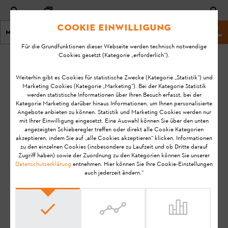
Cookie Einwilligung
Menu
Shop
Für die Grundfunktionen dieser Webseite werden technisch notwendige
Cookies gesetzt (Kategorie „erforderlich“).
Startseite
KA-01073
Geändert
Weiterhin gibt es Cookies für statistische Zwecke (Kategorie „Statistik“) und
Marketing Cookies (Kategorie „Marketing“). Bei der Kategorie Statistik
am:
Was ist der
werden statistische Informationen über Ihren Besuch erfasst, bei der
11.05.2023
Kategorie Marketing darüber hinaus Informationen, um Ihnen personalisierte
Unterschied
Angebote anbieten zu können. Statistik und Marketing Cookies werden nur
zwischen "voll
FAQ
mit Ihrer Einwilligung eingesetzt. Eine Auswahl können Sie über den unten
unterstützten"
angezeigten Schieberegler treffen oder direkt alle Cookie Kategorien
Installation
akzeptieren, indem Sie auf „alle Cookies akzeptieren“ klicken. Informationen
und "teilweise
zu den einzelnen Cookies (insbesondere zu Laufzeit und ob Dritte darauf
unterstützten"
Zugriff haben) sowie der Zuordnung zu den Kategorien können Sie unserer
Datenschutzerklärung
entnehmen. Hier können Sie Ihre Cookie-Einstellungen
Produkten?
auch jederzeit ändern.“
STIHL connected
Hinweis:
Bevor Sie Ihr STIHL Produkt einsatzbereit machen, in