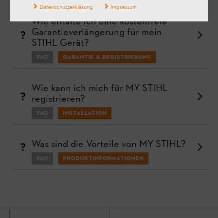
Datenschutzerklärung
Impressum
Wie erhalte ich eine kostenfreie
Garantieverlängerung für mein
STIHL Gerät?
FAQ
Garantie & Registrierung
Wie kann ich mich für MY STIHL
registrieren?
FAQ
Installation
Was sind die Vorteile von MY STIHL?
FAQ
Produktinformationen