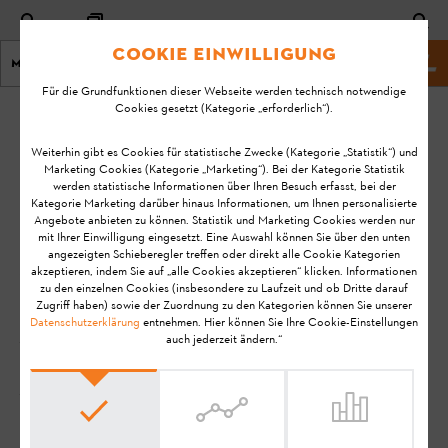
Cookie Einwilligung
Menu
Shop
Für die Grundfunktionen dieser Webseite werden technisch notwendige
Cookies gesetzt (Kategorie „erforderlich“).
Startseite
MY STIHL
Weiterhin gibt es Cookies für statistische Zwecke (Kategorie „Statistik“) und
Marketing Cookies (Kategorie „Marketing“). Bei der Kategorie Statistik
Häufige Fragen zum
werden statistische Informationen über Ihren Besuch erfasst, bei der
Kategorie Marketing darüber hinaus Informationen, um Ihnen personalisierte
Angebote anbieten zu können. Statistik und Marketing Cookies werden nur
digitalen Produkt MY
mit Ihrer Einwilligung eingesetzt. Eine Auswahl können Sie über den unten
angezeigten Schieberegler treffen oder direkt alle Cookie Kategorien
STIHL
akzeptieren, indem Sie auf „alle Cookies akzeptieren“ klicken. Informationen
zu den einzelnen Cookies (insbesondere zu Laufzeit und ob Dritte darauf
Zugriff haben) sowie der Zuordnung zu den Kategorien können Sie unserer
Datenschutzerklärung
entnehmen. Hier können Sie Ihre Cookie-Einstellungen
Sie haben Fragen zu MY STIHL? Wir haben die
auch jederzeit ändern.“
häufigsten Fragen & Antworten für Sie
zusammengestellt.