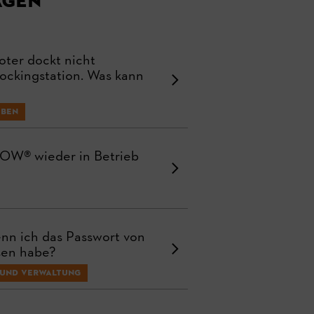
agen
er dockt nicht
Dockingstation. Was kann
eben
MOW® wieder in Betrieb
enn ich das Passwort von
en habe?
 und Verwaltung