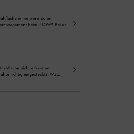
 Mähfläche in mehrere Zonen
Zonenmanagement beim iMOW® Bei de
e Mähfläche nicht erkennen.
te richtig eingesteckt?, Wu ...