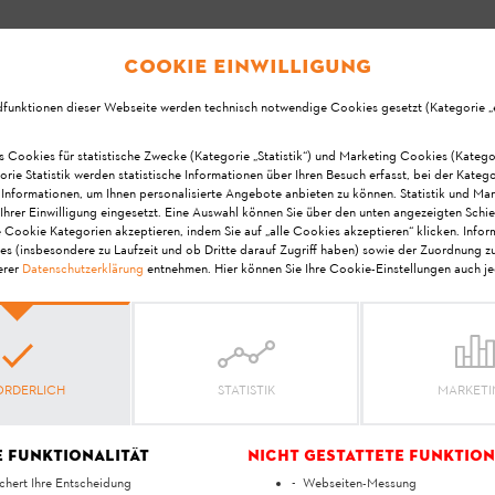
 das versetzte Heimfahren (Korridor)?
Cookie Einwilligung
ersetztes Heimfahren einschalten sowie eine externe Dockingstation, Ga
n. Suchschleifen unterstützen Ihren iMOW® beim Finden von Gassen, En
dfunktionen dieser Webseite werden technisch notwendige Cookies gesetzt (Kategorie „er
s Cookies für statistische Zwecke (Kategorie „Statistik“) und Marketing Cookies (Katego
orie Statistik werden statistische Informationen über Ihren Besuch erfasst, bei der Kateg
 Informationen, um Ihnen personalisierte Angebote anbieten zu können. Statistik und Ma
ittgut?
Ihrer Einwilligung eingesetzt. Eine Auswahl können Sie über den unten angezeigten Schie
ist ein Mulchmäher. Beim Mulchen werden die Grashalme nach dem
e Cookie Kategorien akzeptieren, indem Sie auf „alle Cookies akzeptieren“ klicken. Info
es (insbesondere zu Laufzeit und ob Dritte darauf Zugriff haben) sowie der Zuordnung z
ießend in die Grasnarbe zurück, wo sie liegen bleiben und verrotten. Das 
erer
Datenschutzerklärung
entnehmen. Hier können Sie Ihre Cookie-Einstellungen auch je
i dem iMOW®?
ORDERLICH
STATISTIK
MARKET
nstallieren,um Hindernisse, die der Mähroboter nicht berühren darf, z.
nisse, die nicht ausreichend stabil sind,um Hindernisse, die zu niedri
e Funktionalität
Nicht gestattete Funktion
chert Ihre Entscheidung
Webseiten-Messung