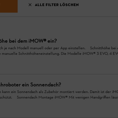
n
Alle Filter löschen
thöhe bei dem iMOW® ein?
sich je nach Modell manuell oder per App einstellen. Schnitthöhe be
e manuelle Schnitthöheneinstellung. Die Modelle iMOW® 3 EVO, 4 E
hroboter ein Sonnendach?
on kann ein Sonnendach als Zubehör montiert werden. Damit ist der 
eschützt. Sonnendach Montage iMOW® Mit wenigen Handgriffen lässt