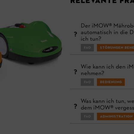
Relevante Fr
Der iMOW® Mährobot
automatisch in die 
ich tun?
FAQ
Störungen beh
Wie kann ich den i
nehmen?
FAQ
Bedienung
Was kann ich tun, w
dem iMOW® vergess
FAQ
Administration