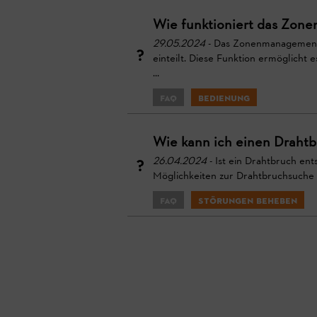
Wie funktioniert das Zo
29.05.2024
- Das Zonenmanagement i
einteilt. Diese Funktion ermöglic
...
FAQ
Bedienung
Wie kann ich einen Drah
26.04.2024
- Ist ein Drahtbruch en
Möglichkeiten zur Drahtbruchsuche Ü
FAQ
Störungen beheben