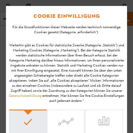
Cookie Einwilligung
Menu
STIHL Webseite
Für die Grundfunktionen dieser Webseite werden technisch notwendige
Cookies gesetzt (Kategorie „erforderlich“).
Startseite
Betriebsstoffe
Weiterhin gibt es Cookies für statistische Zwecke (Kategorie „Statistik“) und
Marketing Cookies (Kategorie „Marketing“). Bei der Kategorie Statistik
Häufige Fragen zu
werden statistische Informationen über Ihren Besuch erfasst, bei der
Kategorie Marketing darüber hinaus Informationen, um Ihnen personalisierte
Angebote anbieten zu können. Statistik und Marketing Cookies werden nur
Betriebsstoffen
mit Ihrer Einwilligung eingesetzt. Eine Auswahl können Sie über den unten
angezeigten Schieberegler treffen oder direkt alle Cookie Kategorien
akzeptieren, indem Sie auf „alle Cookies akzeptieren“ klicken. Informationen
zu den einzelnen Cookies (insbesondere zu Laufzeit und ob Dritte darauf
Willkommen bei den häufig gestellten Fragen (FAQs)
Zugriff haben) sowie der Zuordnung zu den Kategorien können Sie unserer
Datenschutzerklärung
entnehmen. Hier können Sie Ihre Cookie-Einstellungen
zu STIHL Betriebsstoffen.
auch jederzeit ändern.“