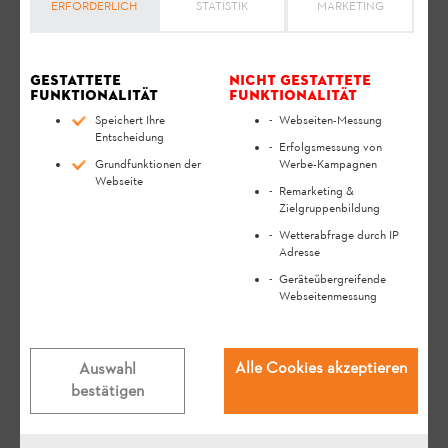
ERFORDERLICH
STATISTIK
MARKETING
Gestattete
Nicht gestattete
Funktionalität
Funktionalität
Speichert Ihre
Webseiten-Messung
Entscheidung
Erfolgsmessung von
Grundfunktionen der
Werbe-Kampagnen
Webseite
Remarketing &
Zielgruppenbildung
Relevante Fragen
Wetterabfrage durch IP
Adresse
Geräteübergreifende
Welches Öl benötige ich für meinen
Webseitenmessung
STIHL Rasenmäher?
FAQ
Bedienung
Alle Cookies akzeptieren
Auswahl
bestätigen
Welches Kraftstoffgemisch wird für
die STIHL Motorsäge empfohlen?