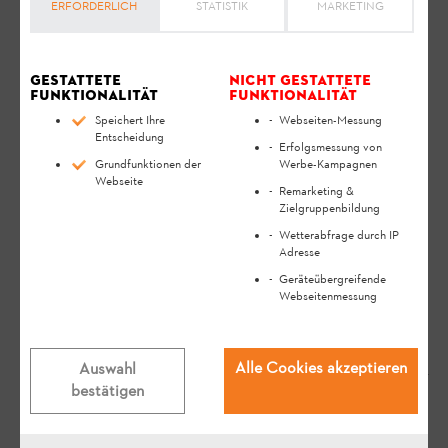
ERFORDERLICH
STATISTIK
MARKETING
Gestattete
Nicht gestattete
Funktionalität
Funktionalität
Speichert Ihre
Webseiten-Messung
Entscheidung
Erfolgsmessung von
Grundfunktionen der
Werbe-Kampagnen
Webseite
Remarketing &
Zielgruppenbildung
Relevante Fragen
Wetterabfrage durch IP
Adresse
Geräteübergreifende
Wo finde ich die Serialnummer
Webseitenmessung
meines STIHL Geräts?
FAQ
Bedienung
Alle Cookies akzeptieren
Auswahl
bestätigen
Meine Kette der GTA 26 springt ab -
was kann ich tun?