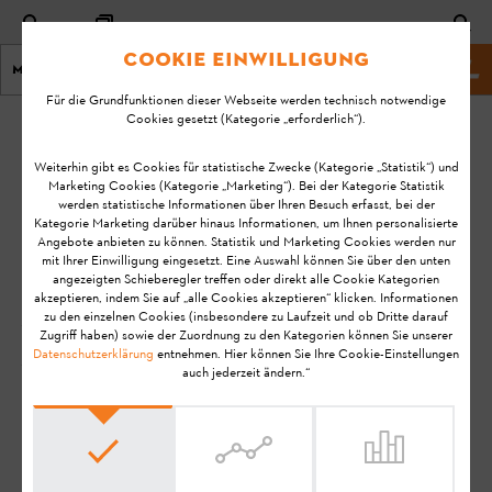
Cookie Einwilligung
Menu
STIHL Webseite
Für die Grundfunktionen dieser Webseite werden technisch notwendige
Cookies gesetzt (Kategorie „erforderlich“).
Startseite
Gehölzschneider
Weiterhin gibt es Cookies für statistische Zwecke (Kategorie „Statistik“) und
Marketing Cookies (Kategorie „Marketing“). Bei der Kategorie Statistik
Häufige Fragen zu
werden statistische Informationen über Ihren Besuch erfasst, bei der
Kategorie Marketing darüber hinaus Informationen, um Ihnen personalisierte
Angebote anbieten zu können. Statistik und Marketing Cookies werden nur
Gehölzschneidern
mit Ihrer Einwilligung eingesetzt. Eine Auswahl können Sie über den unten
angezeigten Schieberegler treffen oder direkt alle Cookie Kategorien
akzeptieren, indem Sie auf „alle Cookies akzeptieren“ klicken. Informationen
zu den einzelnen Cookies (insbesondere zu Laufzeit und ob Dritte darauf
Willkommen bei den häufig gestellten Fragen (FAQs)
Zugriff haben) sowie der Zuordnung zu den Kategorien können Sie unserer
Datenschutzerklärung
entnehmen. Hier können Sie Ihre Cookie-Einstellungen
zu STIHL Gehölzschneidern (GTA).
auch jederzeit ändern.“