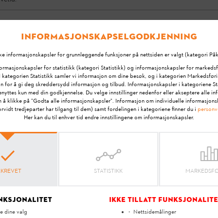
n mulig indirekte:
Informasjonskapselgodkjenning
et ditt velger du "Connector" > "Fjern Connector", for å sle
ke informasjonskapsler for grunnleggende funksjoner på nettsiden er valgt (kategori Påk
IHL Smart Connector og bruk den faktiske driftstiden som s
ormasjonskapsler for statistikk (kategori Statistikk) og informasjonskapsler for markeds
I kategorien Statistikk samler vi informasjon om dine besøk, og i kategorien Markedsføri
ammenkoblingen er ikke tilgjengelig etter dette.
n for å gi deg skreddersydd informasjon og tilbud. Informasjonskapsler i kategoriene St
yttes kun med din godkjennelse. Du velge innstillinger nedenfor eller akseptere alle i
 å klikke på "Godta alle informasjonskapsler". Informasjon om individuelle informasjonsk
rvidt tredjeparter har tilgang til dem) samt fordelingen i kategoriene finner du i
personv
Her kan du til enhver tid endre innstillingene om informasjonskapsler.
Dine tilbakemeldinger er viktig for oss!
ÅKREVET
STATISTIKK
MARKEDSF
Hjalp svaret?
unksjonalitet
Ikke tillatt funksjonalit
e dine valg
Nettsidemålinger