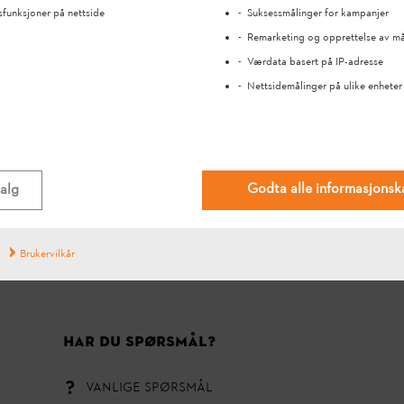
ja
nei
sfunksjoner på nettside
Suksessmålinger for kampanjer
Remarketing og opprettelse av m
Værdata basert på IP-adresse
Nettsidemålinger på ulike enheter
Godta alle informasjonsk
valg
#STIHL
Brukervilkår
HAR DU SPØRSMÅL?
VANLIGE SPØRSMÅL