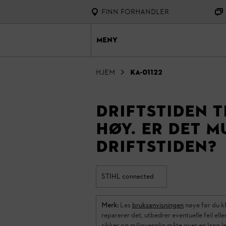
Finn forhandler
Meny
Hjem
KA-01122
Driftstiden t
høy. Er det m
driftstiden?
STIHL connected
Merk:
Les
bruksanvisningen
nøye før du kl
reparerer det, utbedrer eventuelle feil el
sikker og miljøvennlig måte over en lang le