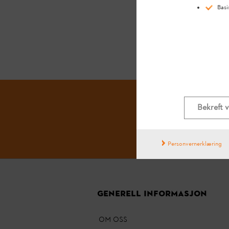
Basi
Bekreft 
Personvernerklæring
GENERELL INFORMASJON
OM OSS