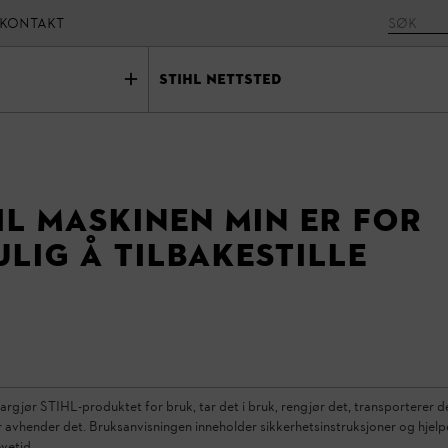
Kontakt
STIHL Nettsted
il maskinen min er for
ulig å tilbakestille
argjør STIHL-produktet for bruk, tar det i bruk, rengjør det, transporterer d
ler avhender det. Bruksanvisningen inneholder sikkerhetsinstruksjoner og hje
vetid.