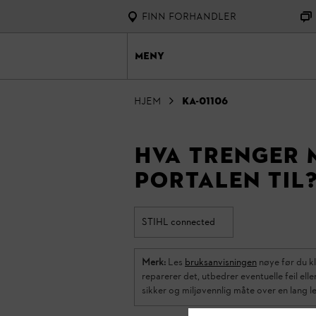
Finn forhandler
Meny
Hjem
KA-01106
Hva trenger 
portalen til
STIHL connected
Merk:
Les
bruksanvisningen
nøye før du kl
reparerer det, utbedrer eventuelle feil el
sikker og miljøvennlig måte over en lang le