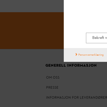
Bekreft 
Personvernerklæring
GENERELL INFORMASJON
OM OSS
Presse
INFORMASJON FOR LEVERANDØRE