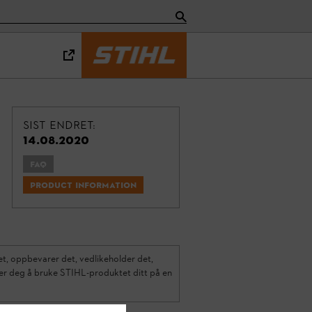
Sist endret:
14.08.2020
FAQ
Product information
et, oppbevarer det, vedlikeholder det,
lper deg å bruke STIHL-produktet ditt på en