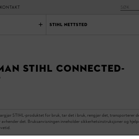
Kontakt
STIHL Nettsted
man STIHL connected-
?
argjør STIHL-produktet for bruk, tar det i bruk, rengjør det, transporterer d
ler avhender det. Bruksanvisningen inneholder sikkerhetsinstruksjoner og hje
vetid.