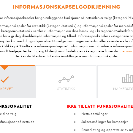
igitale arbeidsplassen som er spesielt utformet for kommer
Informasjonskapselgodkjenning
tal flåteadministrasjon. Dersom du kun benytter STIHL conn
ke informasjonskapsler for grunnleggende funksjoner på nettsiden er valgt (kategori Påk
alyse- og visningsmuligheter for STIHL connected være til
ormasjonskapsler for statistikk (kategori Statistikk) og informasjonskapsler for markeds
I kategorien Statistikk samler vi informasjon om dine besøk, og i kategorien Markedsføri
n for å gi deg skreddersydd informasjon og tilbud. Informasjonskapsler i kategoriene St
yttes kun med din godkjennelse. Du velge innstillinger nedenfor eller akseptere alle i
 å klikke på "Godta alle informasjonskapsler". Informasjon om individuelle informasjonsk
rvidt tredjeparter har tilgang til dem) samt fordelingen i kategoriene finner du i
personv
Her kan du til enhver tid endre innstillingene om informasjonskapsler.
Dine tilbakemeldinger er viktig for oss!
Hjalp svaret?
ÅKREVET
STATISTIKK
MARKEDSF
ja
nei
unksjonalitet
Ikke tillatt funksjonalit
e dine valg
Nettsidemålinger
sfunksjoner på nettside
Suksessmålinger for kampanjer
Remarketing og opprettelse av m