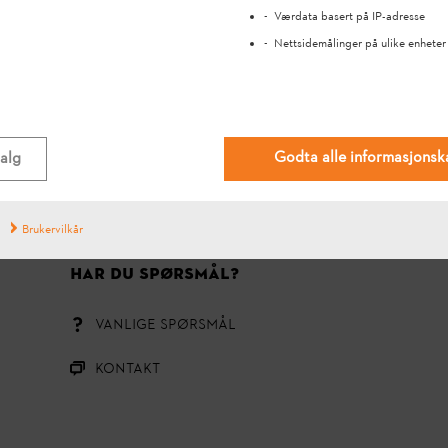
Værdata basert på IP-adresse
Nettsidemålinger på ulike enheter
#STIHL
Godta alle informasjonsk
valg
Brukervilkår
HAR DU SPØRSMÅL?
VANLIGE SPØRSMÅL
Kontakt
R