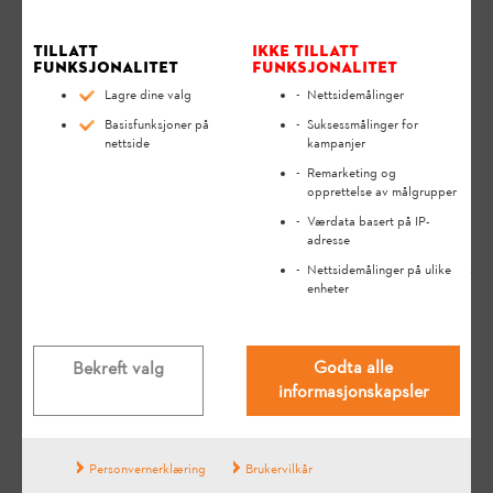
STIHL-produktet ditt på en sikker og miljøvennlig måte over
en lang levetid.
Tillatt
Ikke tillatt
funksjonalitet
funksjonalitet
Som flåtesjef kan du til enhver tid legge til flere
Lagre dine valg
Nettsidemålinger
medarbeidere via STIHL connected-portalen, og
Basisfunksjoner på
Suksessmålinger for
tilordne rettigheter i de respektive
nettside
kampanjer
brukerinnstillingene. Slik kan enhetene brukes
Remarketing og
felles.
opprettelse av målgrupper
Værdata basert på IP-
adresse
Nettsidemålinger på ulike
enheter
Dine tilbakemeldinger er viktig for oss!
Godta alle
Bekreft valg
informasjonskapsler
Hjalp svaret?
Personvernerklæring
Brukervilkår
ja
nei