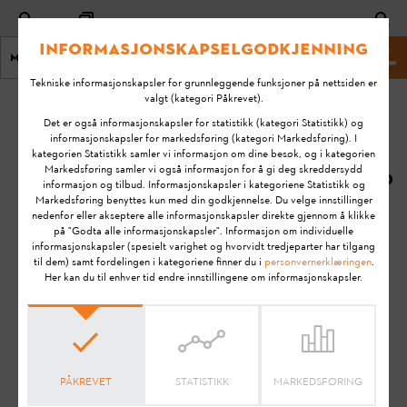
Informasjonskapselgodkjenning
Meny
STIHL Nettsted
Tekniske informasjonskapsler for grunnleggende funksjoner på nettsiden er
valgt (kategori Påkrevet).
Hjem
KA-01090
Det er også informasjonskapsler for statistikk (kategori Statistikk) og
Sist
informasjonskapsler for markedsføring (kategori Markedsføring). I
kategorien Statistikk samler vi informasjon om dine besøk, og i kategorien
endret:
Hvordan kan jeg
Markedsføring samler vi også informasjon for å gi deg skreddersydd
14.08.2020
informasjon og tilbud. Informasjonskapsler i kategoriene Statistikk og
autorisere flere
Markedsføring benyttes kun med din godkjennelse. Du velge innstillinger
medarbeidere?
FAQ
nedenfor eller akseptere alle informasjonskapsler direkte gjennom å klikke
på "Godta alle informasjonskapsler". Informasjon om individuelle
How To & Tips
informasjonskapsler (spesielt varighet og hvorvidt tredjeparter har tilgang
til dem) samt fordelingen i kategoriene finner du i
personvernerklæringen
.
STIHL connected
Her kan du til enhver tid endre innstillingene om informasjonskapsler.
Merk:
Les
bruksanvisningen
nøye før du klargjør STIHL-
produktet for bruk, tar det i bruk, rengjør det, transporterer
det, oppbevarer det, vedlikeholder det, reparerer det,
utbedrer eventuelle feil eller avhender det. Bruksanvisningen
PÅKREVET
STATISTIKK
MARKEDSFØRING
inneholder sikkerhetsinstruksjoner og hjelper deg å bruke