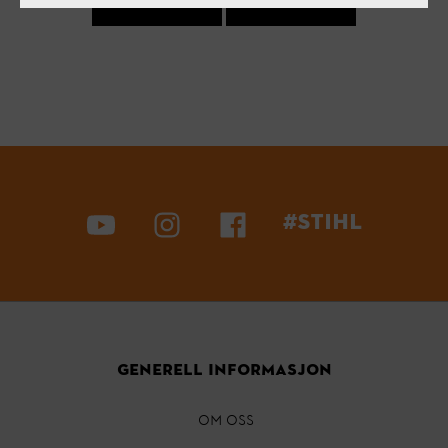
#STIHL
GENERELL INFORMASJON
OM OSS