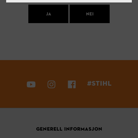
ja
nei
#STIHL
GENERELL INFORMASJON