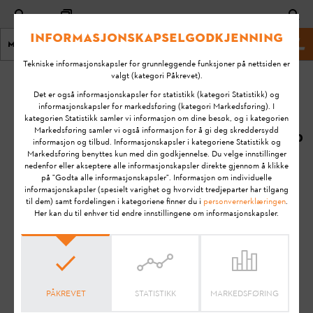
Informasjonskapselgodkjenning
Meny
STIHL Nettsted
Tekniske informasjonskapsler for grunnleggende funksjoner på nettsiden er
valgt (kategori Påkrevet).
Hjem
KA-01078
Det er også informasjonskapsler for statistikk (kategori Statistikk) og
Sist
informasjonskapsler for markedsføring (kategori Markedsføring). I
kategorien Statistikk samler vi informasjon om dine besøk, og i kategorien
endret:
Kan jeg bruke en
Markedsføring samler vi også informasjon for å gi deg skreddersydd
08.07.2020
informasjon og tilbud. Informasjonskapsler i kategoriene Statistikk og
brukt STIHL Smart
Markedsføring benyttes kun med din godkjennelse. Du velge innstillinger
Connector på et
FAQ
nedenfor eller akseptere alle informasjonskapsler direkte gjennom å klikke
annet produkt?
på "Godta alle informasjonskapsler". Informasjon om individuelle
Installation & Setup Guides
informasjonskapsler (spesielt varighet og hvorvidt tredjeparter har tilgang
til dem) samt fordelingen i kategoriene finner du i
personvernerklæringen
.
Her kan du til enhver tid endre innstillingene om informasjonskapsler.
STIHL connected
Merk:
Les
bruksanvisningen
nøye før du klargjør STIHL-
produktet for bruk, tar det i bruk, rengjør det, transporterer
det, oppbevarer det, vedlikeholder det, reparerer det,
PÅKREVET
STATISTIKK
MARKEDSFØRING
utbedrer eventuelle feil eller avhender det. Bruksanvisningen