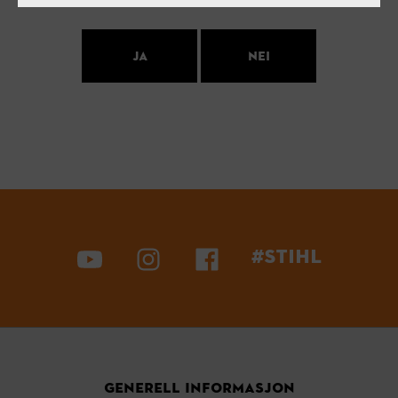
ja
nei
#STIHL
GENERELL INFORMASJON