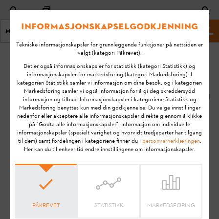
Informasjonskapselgodkjenning
Meny
STIHL Nettsted
Tekniske informasjonskapsler for grunnleggende funksjoner på nettsiden er
valgt (kategori Påkrevet).
Hjem
KA-01068
Det er også informasjonskapsler for statistikk (kategori Statistikk) og
Sist
informasjonskapsler for markedsføring (kategori Markedsføring). I
kategorien Statistikk samler vi informasjon om dine besøk, og i kategorien
endret:
Hva er GPS-
Markedsføring samler vi også informasjon for å gi deg skreddersydd
22.03.2021
informasjon og tilbud. Informasjonskapsler i kategoriene Statistikk og
beskyttelse?
Markedsføring benyttes kun med din godkjennelse. Du velge innstillinger
FAQ
nedenfor eller akseptere alle informasjonskapsler direkte gjennom å klikke
på "Godta alle informasjonskapsler". Informasjon om individuelle
How To & Tips
STIHL RMI 422 PC (VIKING MI 422 PC)
informasjonskapsler (spesielt varighet og hvorvidt tredjeparter har tilgang
STIHL RMI 522 C
til dem) samt fordelingen i kategoriene finner du i
personvernerklæringen
.
Her kan du til enhver tid endre innstillingene om informasjonskapsler.
STIHL RMI 632 C (VIKING MI 632 C)
STIHL RMI 632 PC (VIKING MI 632 PC)
Merk:
Les
bruksanvisningen
nøye før du klargjør STIHL-
produktet for bruk, tar det i bruk, rengjør det, transporterer
PÅKREVET
STATISTIKK
MARKEDSFØRING
det, oppbevarer det, vedlikeholder det, reparerer det,