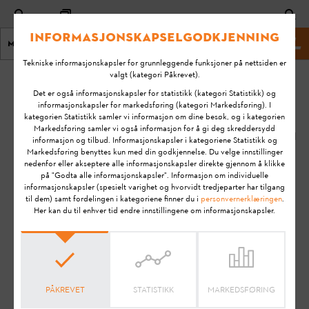
Informasjonskapselgodkjenning
Meny
STIHL Nettsted
Tekniske informasjonskapsler for grunnleggende funksjoner på nettsiden er
valgt (kategori Påkrevet).
Hjem
KA-01018
Det er også informasjonskapsler for statistikk (kategori Statistikk) og
Sist
informasjonskapsler for markedsføring (kategori Markedsføring). I
kategorien Statistikk samler vi informasjon om dine besøk, og i kategorien
endret:
Hva er den
Markedsføring samler vi også informasjon for å gi deg skreddersydd
22.03.2021
informasjon og tilbud. Informasjonskapsler i kategoriene Statistikk og
dynamiske
Markedsføring benyttes kun med din godkjennelse. Du velge innstillinger
klippeplanen?
FAQ
nedenfor eller akseptere alle informasjonskapsler direkte gjennom å klikke
på "Godta alle informasjonskapsler". Informasjon om individuelle
How To & Tips
informasjonskapsler (spesielt varighet og hvorvidt tredjeparter har tilgang
til dem) samt fordelingen i kategoriene finner du i
personvernerklæringen
.
STIHL RMI 422 (VIKING MI 422)
Her kan du til enhver tid endre innstillingene om informasjonskapsler.
STIHL RMI 422 P (VIKING MI 422 P)
STIHL RMI 422 PC (VIKING MI 422 PC)
STIHL RMI 522 C
STIHL RMI 632 (VIKING MI 632)
STIHL RMI 632 C (VIKING MI 632 C)
PÅKREVET
STATISTIKK
MARKEDSFØRING
STIHL RMI 632 P (VIKING MI 632 P)
STIHL RMI 632 PC (VIKING MI 632 PC)