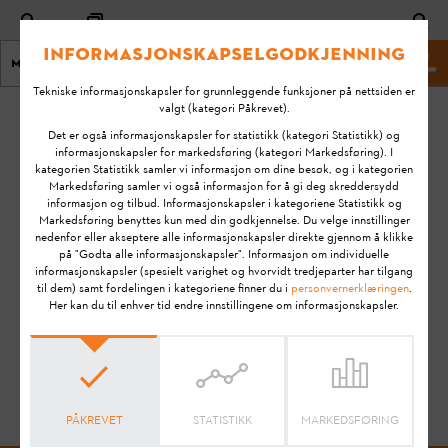
Informasjonskapselgodkjenning
Meny
STIHL Nettsted
Tekniske informasjonskapsler for grunnleggende funksjoner på nettsiden er
valgt (kategori Påkrevet).
Hjem
KA-01012
Det er også informasjonskapsler for statistikk (kategori Statistikk) og
informasjonskapsler for markedsføring (kategori Markedsføring). I
kategorien Statistikk samler vi informasjon om dine besøk, og i kategorien
Ingen artikkel funnet!
Markedsføring samler vi også informasjon for å gi deg skreddersydd
informasjon og tilbud. Informasjonskapsler i kategoriene Statistikk og
Markedsføring benyttes kun med din godkjennelse. Du velge innstillinger
nedenfor eller akseptere alle informasjonskapsler direkte gjennom å klikke
på "Godta alle informasjonskapsler". Informasjon om individuelle
informasjonskapsler (spesielt varighet og hvorvidt tredjeparter har tilgang
Merk:
Les
bruksanvisningen
nøye før du klargjør STIHL-
til dem) samt fordelingen i kategoriene finner du i
personvernerklæringen
.
produktet for bruk, tar det i bruk, rengjør det, transporterer
Her kan du til enhver tid endre innstillingene om informasjonskapsler.
det, oppbevarer det, vedlikeholder det, reparerer det,
utbedrer eventuelle feil eller avhender det. Bruksanvisningen
inneholder sikkerhetsinstruksjoner og hjelper deg å bruke
STIHL-produktet ditt på en sikker og miljøvennlig måte over
en lang levetid.
PÅKREVET
STATISTIKK
MARKEDSFØRING