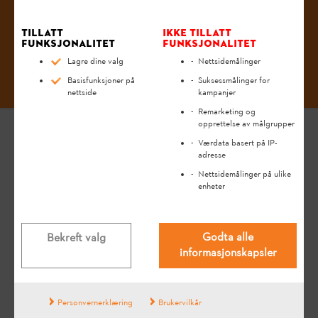
Tillatt
Ikke tillatt
funksjonalitet
funksjonalitet
#STIHL
Lagre dine valg
Nettsidemålinger
Basisfunksjoner på
Suksessmålinger for
nettside
kampanjer
Remarketing og
opprettelse av målgrupper
Værdata basert på IP-
adresse
GENERELL INFORMASJON
Nettsidemålinger på ulike
enheter
OM OSS
Presse
Godta alle
Bekreft valg
informasjonskapsler
INFORMASJON FOR LEVERANDØRER
HAR DU SPØRSMÅL?
Personvernerklæring
Brukervilkår