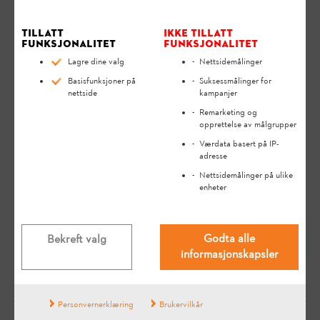
inneholder sikkerhetsinstruksjoner og hjelper deg å bruke
STIHL-produktet ditt på en sikker og miljøvennlig måte over
en lang levetid.
Tillatt
Ikke tillatt
funksjonalitet
funksjonalitet
Lagre dine valg
Nettsidemålinger
Device Manager kan lastes ned på en datamaskin
Basisfunksjoner på
Suksessmålinger for
fra følgende koblinger:
nettside
kampanjer
Remarketing og
opprettelse av målgrupper
Mac:
Værdata basert på IP-
Device Manager
adresse
Nettsidemålinger på ulike
Windows:
enheter
Device Manager
Godta alle
Bekreft valg
informasjonskapsler
Personvernerklæring
Brukervilkår