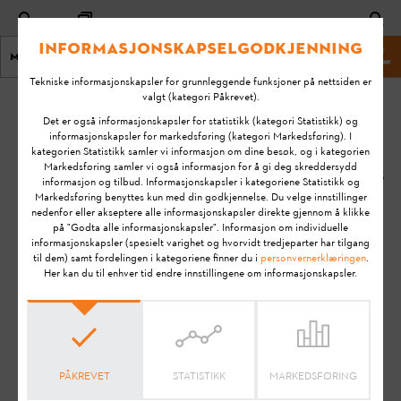
Informasjonskapselgodkjenning
Meny
STIHL Nettsted
Tekniske informasjonskapsler for grunnleggende funksjoner på nettsiden er
valgt (kategori Påkrevet).
Hjem
KA-02419
Det er også informasjonskapsler for statistikk (kategori Statistikk) og
Sist
informasjonskapsler for markedsføring (kategori Markedsføring). I
kategorien Statistikk samler vi informasjon om dine besøk, og i kategorien
endret:
Hvor kan jeg laste
Markedsføring samler vi også informasjon for å gi deg skreddersydd
23.10.2023
informasjon og tilbud. Informasjonskapsler i kategoriene Statistikk og
ned ADVANCE
Markedsføring benyttes kun med din godkjennelse. Du velge innstillinger
ProCOM Device
FAQ
nedenfor eller akseptere alle informasjonskapsler direkte gjennom å klikke
Manager?
på "Godta alle informasjonskapsler". Informasjon om individuelle
Installation & Setup Guides
informasjonskapsler (spesielt varighet og hvorvidt tredjeparter har tilgang
til dem) samt fordelingen i kategoriene finner du i
personvernerklæringen
.
Her kan du til enhver tid endre innstillingene om informasjonskapsler.
ADVANCE ProCOM
Merk:
Les
bruksanvisningen
nøye før du klargjør STIHL-
produktet for bruk, tar det i bruk, rengjør det, transporterer
det, oppbevarer det, vedlikeholder det, reparerer det,
PÅKREVET
STATISTIKK
MARKEDSFØRING
utbedrer eventuelle feil eller avhender det. Bruksanvisningen