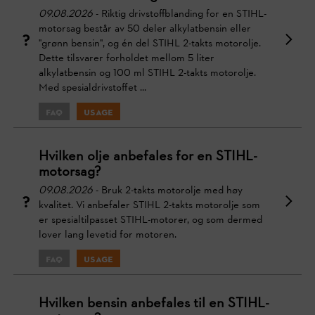
09.08.2026
- Riktig drivstoffblanding for en STIHL-
motorsag består av 50 deler alkylatbensin eller
"grønn bensin", og én del STIHL 2-takts motorolje.
Dette tilsvarer forholdet mellom 5 liter
alkylatbensin og 100 ml STIHL 2-takts motorolje.
Med spesialdrivstoffet ...
FAQ
Usage
Hvilken olje anbefales for en STIHL-
motorsag?
09.08.2026
- Bruk 2-takts motorolje med høy
kvalitet. Vi anbefaler STIHL 2-takts motorolje som
er spesialtilpasset STIHL-motorer, og som dermed
lover lang levetid for motoren.
FAQ
Usage
Hvilken bensin anbefales til en STIHL-