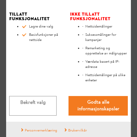
Tillatt
Ikke tillatt
funksjonalitet
funksjonalitet
Lagre dine valg
Nettsidemålinger
Basisfunksjoner på
Suksessmålinger for
nettside
kampanjer
Remarketing og
opprettelse av målgrupper
Værdata basert på IP-
adresse
Relevante spørsmål
Nettsidemålinger på ulike
enheter
Hva slags bensin krever en STIHL
gresstrimmer?
Godta alle
Bekreft valg
FAQ
How To & Tips
informasjonskapsler
Hvilken bensin anbefales til en
Personvernerklæring
Brukervilkår
STIHL-motorsag?