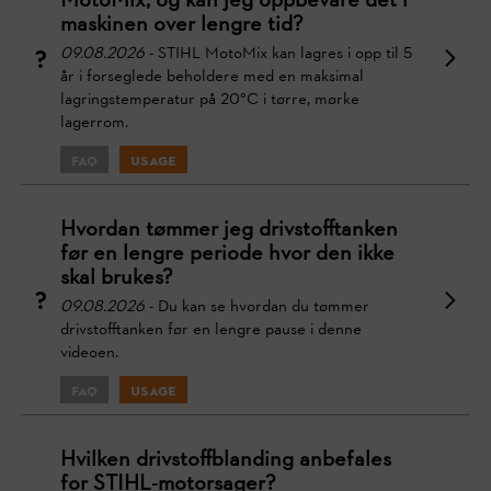
MotoMix, og kan jeg oppbevare det i
maskinen over lengre tid?
09.08.2026
- STIHL MotoMix kan lagres i opp til 5
år i forseglede beholdere med en maksimal
lagringstemperatur på 20°C i tørre, mørke
lagerrom.
FAQ
Usage
Hvordan tømmer jeg drivstofftanken
før en lengre periode hvor den ikke
skal brukes?
09.08.2026
- Du kan se hvordan du tømmer
drivstofftanken før en lengre pause i denne
videoen.
FAQ
Usage
Hvilken drivstoffblanding anbefales
for STIHL-motorsager?