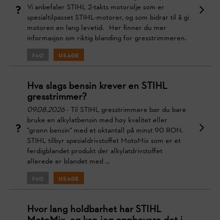
Vi anbefaler STIHL 2-takts motorolje som er
spesialtilpasset STIHL-motorer, og som bidrar til å gi
motoren en lang levetid. Her finner du mer
informasjon om riktig blanding for gresstrimmeren.
FAQ
Usage
Hva slags bensin krever en STIHL
gresstrimmer?
09.08.2026
- Til STIHL gresstrimmere bør du bare
bruke en alkylatbensin med høy kvalitet eller
"grønn bensin" med et oktantall på minst 90 RON.
STIHL tilbyr spesialdrivstoffet MotoMix som er et
ferdigblandet produkt der alkylatdrivstoffet
allerede er blandet med ...
FAQ
Usage
Hvor lang holdbarhet har STIHL