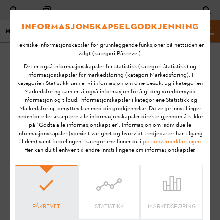
Informasjonskapselgodkjenning
Meny
STIHL Nettsted
Tekniske informasjonskapsler for grunnleggende funksjoner på nettsiden er
valgt (kategori Påkrevet).
Hjem
Drivstoff, oljer og smøremidler
Det er også informasjonskapsler for statistikk (kategori Statistikk) og
informasjonskapsler for markedsføring (kategori Markedsføring). I
kategorien Statistikk samler vi informasjon om dine besøk, og i kategorien
FAQ - Drivstoff, oljer og
Markedsføring samler vi også informasjon for å gi deg skreddersydd
informasjon og tilbud. Informasjonskapsler i kategoriene Statistikk og
Markedsføring benyttes kun med din godkjennelse. Du velge innstillinger
smøremidler
nedenfor eller akseptere alle informasjonskapsler direkte gjennom å klikke
på "Godta alle informasjonskapsler". Informasjon om individuelle
informasjonskapsler (spesielt varighet og hvorvidt tredjeparter har tilgang
til dem) samt fordelingen i kategoriene finner du i
personvernerklæringen
.
Her finner du grunnleggende informasjon om STIHL
Her kan du til enhver tid endre innstillingene om informasjonskapsler.
drivstoff, oljer og smøremidler.
PÅKREVET
STATISTIKK
MARKEDSFØRING