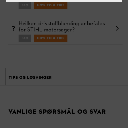
FAQ
How To & Tips
Hvilken drivstoffblanding anbefales
for STIHL-motorsager?
FAQ
How To & Tips
TIPS OG LØSNINGER
Vanlige spørsmål og svar