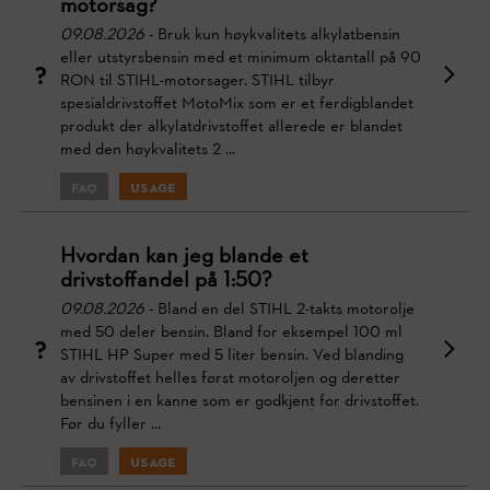
motorsag?
09.08.2026
- Bruk kun høykvalitets alkylatbensin
eller utstyrsbensin med et minimum oktantall på 90
RON til STIHL-motorsager. STIHL tilbyr
spesialdrivstoffet MotoMix som er et ferdigblandet
produkt der alkylatdrivstoffet allerede er blandet
med den høykvalitets 2 ...
FAQ
Usage
Hvordan kan jeg blande et
drivstoffandel på 1:50?
09.08.2026
- Bland en del STIHL 2-takts motorolje
med 50 deler bensin. Bland for eksempel 100 ml
STIHL HP Super med 5 liter bensin. Ved blanding
av drivstoffet helles først motoroljen og deretter
bensinen i en kanne som er godkjent for drivstoffet.
Før du fyller ...
FAQ
Usage