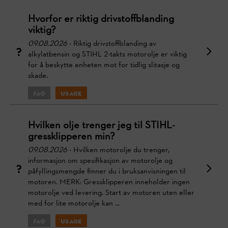
Hvorfor er riktig drivstoffblanding
viktig?
09.08.2026
- Riktig drivstoffblanding av
alkylatbensin og STIHL 2-takts motorolje er viktig
for å beskytte enheten mot for tidlig slitasje og
skade.
FAQ
Usage
Hvilken olje trenger jeg til STIHL-
gressklipperen min?
09.08.2026
- Hvilken motorolje du trenger,
informasjon om spesifikasjon av motorolje og
påfyllingsmengde finner du i bruksanvisningen til
motoren. MERK: Gressklipperen inneholder ingen
motorolje ved levering. Start av motoren uten eller
med for lite motorolje kan ...
FAQ
Usage