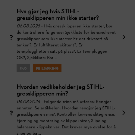
Hva gjør jeg hvis STIHL-
gressklipperen min ikke starter?
06.08.2026
- Hvis gressklipperen ikke starter, bør
du kontrollere følgende: Sjekkliste for bensindrevet
gressklipper som ikke starter Er det drivstoff på
tanken?, Er luftfilteret skittent?, Er
tennplugghetten satt på plass?, Er tennpluggen
OK?, Sjekkliste: Bat ...
FAQ
Feilsøking
Hvordan vedlikeholder jeg STIHL-
gressklipperen min?
06.08.2026
- Følgende trinn må utføres: Rengjør
enheten. Se artikkelen: Hvordan rengjør jeg STIHL-
gressklipperen min?, Kontroller knivens slitegrense,
Fjerning og montering av klippekniver, Slipe og
balansere klippekniver: Det krever mye øvelse for å
slipe og ba ...