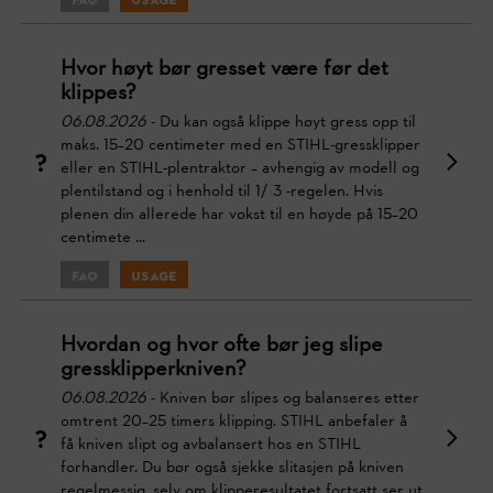
FAQ
Usage
Hvor høyt bør gresset være før det
klippes?
06.08.2026
- Du kan også klippe høyt gress opp til
maks. 15–20 centimeter med en STIHL-gressklipper
eller en STIHL-plentraktor – avhengig av modell og
plentilstand og i henhold til 1/ 3 -regelen. Hvis
plenen din allerede har vokst til en høyde på 15–20
centimete ...
FAQ
Usage
Hvordan og hvor ofte bør jeg slipe
gressklipperkniven?
06.08.2026
- Kniven bør slipes og balanseres etter
omtrent 20–25 timers klipping. STIHL anbefaler å
få kniven slipt og avbalansert hos en STIHL
forhandler. Du bør også sjekke slitasjen på kniven
regelmessig, selv om klipperesultatet fortsatt ser ut