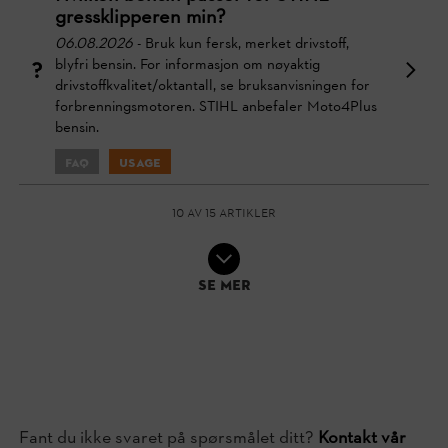
gressklipperen min?
06.08.2026
- Bruk kun fersk, merket drivstoff,
blyfri bensin. For informasjon om nøyaktig
drivstoffkvalitet/oktantall, se bruksanvisningen for
forbrenningsmotoren. STIHL anbefaler Moto4Plus
bensin.
FAQ
Usage
10 av 15 artikler
Se mer
Fant du ikke svaret på spørsmålet ditt?
Kontakt vår