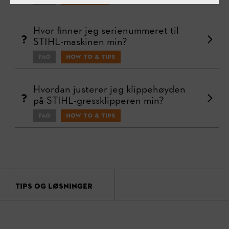
Hvor finner jeg serienummeret til
STIHL-maskinen min?
FAQ
How To & Tips
Hvordan justerer jeg klippehøyden
på STIHL-gressklipperen min?
FAQ
How To & Tips
TIPS OG LØSNINGER