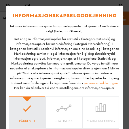
Informasjonskapselgodkjenning
Meny
STIHL Nettsted
Tekniske informasjonskapsler for grunnleggende funksjoner på nettsiden er
valgt (kategori Påkrevet).
Hjem
Gressklippere
Det er også informasjonskapsler for statistikk (kategori Statistikk) og
informasjonskapsler for markedsføring (kategori Markedsføring). I
kategorien Statistikk samler vi informasjon om dine besøk, og i kategorien
FAQ - Gressklippere
Markedsføring samler vi også informasjon for å gi deg skreddersydd
informasjon og tilbud. Informasjonskapsler i kategoriene Statistikk og
Markedsføring benyttes kun med din godkjennelse. Du velge innstillinger
nedenfor eller akseptere alle informasjonskapsler direkte gjennom å klikke
på "Godta alle informasjonskapsler". Informasjon om individuelle
Her finner du grunnleggende informasjon om STIHL
informasjonskapsler (spesielt varighet og hvorvidt tredjeparter har tilgang
gressklippere
til dem) samt fordelingen i kategoriene finner du i
personvernerklæringen
.
Her kan du til enhver tid endre innstillingene om informasjonskapsler.
PÅKREVET
STATISTIKK
MARKEDSFØRING