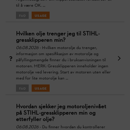
til å være OK. ...
FAQ
Usage
Hvilken olje trenger jeg til STIHL-
gressklipperen min?
06.08.2026
- Hvilken motorolje du trenger,
informasjon om spesifikasjon av motorolje og
påfyllingsmengde finner du i bruksanvisningen til
motoren. MERK: Gressklipperen inneholder ingen
motorolje ved levering. Start av motoren uten eller
med for lite motorolje kan ...
FAQ
Usage
Hvordan sjekker jeg motoroljenivået
på STIHL-gressklipperen min og
etterfyller olje?
06.08.2026
- Du finner hvordan du kontrollerer