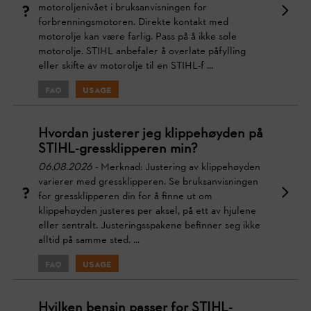
motoroljenivået i bruksanvisningen for
forbrenningsmotoren. Direkte kontakt med
motorolje kan være farlig. Pass på å ikke søle
motorolje. STIHL anbefaler å overlate påfylling
eller skifte av motorolje til en STIHL-f ...
FAQ
Usage
Hvordan justerer jeg klippehøyden på
STIHL-gressklipperen min?
06.08.2026
- Merknad: Justering av klippehøyden
varierer med gressklipperen. Se bruksanvisningen
for gressklipperen din for å finne ut om
klippehøyden justeres per aksel, på ett av hjulene
eller sentralt. Justeringsspakene befinner seg ikke
alltid på samme sted. ...
FAQ
Usage
Hvilken bensin passer for STIHL-