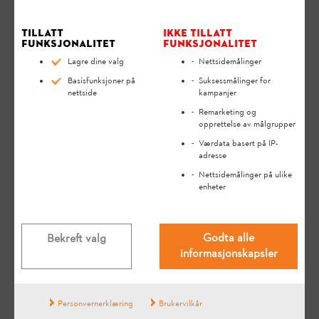
Tillatt
Ikke tillatt
funksjonalitet
funksjonalitet
Lagre dine valg
Nettsidemålinger
Basisfunksjoner på
Suksessmålinger for
nettside
kampanjer
Remarketing og
opprettelse av målgrupper
Værdata basert på IP-
adresse
Nettsidemålinger på ulike
enheter
Relevante spørsmål
Godta alle
Bekreft valg
informasjonskapsler
Hva gjør jeg hvis STIHL-
gressklipperen min ikke starter?
Personvernerklæring
Brukervilkår
FAQ
Feilsøking