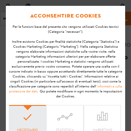
Acconsentire Cookies
Menu
Homepage
Per le funzioni base del presente sito vengono utilizzati Cookies tecnici
(Categoria "necessari").
Home
KA-01099
Inoltre esistono Cookies per finalità statistiche (Categoria "Statistica") e
Aggiornato
Cookies Marketing (Categoris "Marketing"). Nella categoria Statistica
il:
vengono elaborate informazioni statistiche sulle vostre visite, nella
Non riesco a
categoria Marketing informazioni ulteriori per per elaborare offerte
21/09/2020
trovare STIHL
personalizzate. I cookies Marketing e statistici vengono utilizzati
esclusivamente previo vostro consenso. Potete operare una scelta con il
Smart Connector
FAQ
cursore indicato in basso oppure accettando direttamente tutte le categorie
durante la
Cookies, cliccando su "Accetta tutti i Cookies". Informazioni relative ai
Risoluzione dei problemi
configurazione
singoli Cookies (in particolare sull'accesso di eventuali terzi), così come la
classificazione per categorie sono reperibili all'interno dell'
informativa sulla
della mia STIHL
protezione dei dati
. Qui potete modificare in ogni momento le impostazioni
connected App.
dei Cookies.
Che cosa devo
fare?
STIHL connected
NECESSARIO
STATISTICA
MARKETING