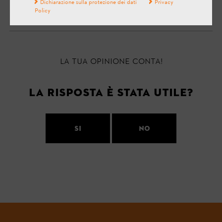
Dichiarazione sulla protezione dei dati
Privacy
Policy
La tua opinione conta!
La risposta è stata utile?
Si
No