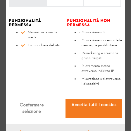
smaltimento, leggere attentamente le
Istruzioni per l'uso
. Le
Istruzioni per l'uso contengono istruzioni di sicurezza e vi
aiutano a utilizzare il vostro prodotto STIHL in modo sicuro ed
ecologico per una lunga durata.
Funzionalità
Funzionalità non
permessa
permessa
Memorizza la vostra
Misurazione siti
Smartphone per STIHL connected App:
scelta
Misurazione successo delle
Equipaggiamento: fotocamera, GPS,
Funzioni base del sito
campagne pubblicitarie
Bluetooth Low Energy 4.0
Remarketing e creazione
gruppi target
Sistema operativo: iOS 16.0 (o superiore),
Rilevamento meteo
Android 11.0 (o superiore)
attraverso indirizzo IP
Misurazione siti attraverso
i dispositivi
PC per STIHL connected Portal:
Accetta tutti i cookies
Confermare
Windows o Mac
selezione
Collegamento internet
Microsoft Edge, Mozilla Firefox, Google
Chrome, Apple Safari