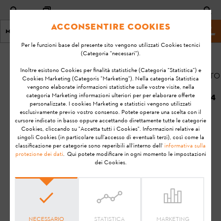
Acconsentire Cookies
Menu
Homepage
Per le funzioni base del presente sito vengono utilizzati Cookies tecnici
(Categoria "necessari").
Home
KA-01075
Inoltre esistono Cookies per finalità statistiche (Categoria "Statistica") e
Aggiornato
Cookies Marketing (Categoris "Marketing"). Nella categoria Statistica
il:
vengono elaborate informazioni statistiche sulle vostre visite, nella
Quali requisiti di
categoria Marketing informazioni ulteriori per per elaborare offerte
18/06/2024
sistema sono
personalizzate. I cookies Marketing e statistici vengono utilizzati
esclusivamente previo vostro consenso. Potete operare una scelta con il
necessari per
FAQ
cursore indicato in basso oppure accettando direttamente tutte le categorie
l’applicazione di
Cookies, cliccando su "Accetta tutti i Cookies". Informazioni relative ai
Installazione
STIHL connected?
singoli Cookies (in particolare sull'accesso di eventuali terzi), così come la
classificazione per categorie sono reperibili all'interno dell'
informativa sulla
protezione dei dati
. Qui potete modificare in ogni momento le impostazioni
dei Cookies.
STIHL connected
Nota:
Prima di rendere il prodotto STIHL pronto per l'uso, la
messa in servizio, la pulizia, il trasporto, lo stoccaggio, la
manutenzione, la riparazione, la risoluzione dei problemi o lo
NECESSARIO
STATISTICA
MARKETING