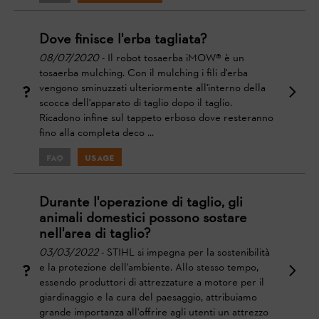
Dove finisce l'erba tagliata?
08/07/2020
- Il robot tosaerba iMOW® è un
tosaerba mulching. Con il mulching i fili d'erba
vengono sminuzzati ulteriormente all'interno della
scocca dell'apparato di taglio dopo il taglio.
Ricadono infine sul tappeto erboso dove resteranno
fino alla completa deco ...
FAQ
Usage
Durante l'operazione di taglio, gli
animali domestici possono sostare
nell'area di taglio?
03/03/2022
- STIHL si impegna per la sostenibilità
e la protezione dell'ambiente. Allo stesso tempo,
essendo produttori di attrezzature a motore per il
giardinaggio e la cura del paesaggio, attribuiamo
grande importanza all'offrire agli utenti un attrezzo