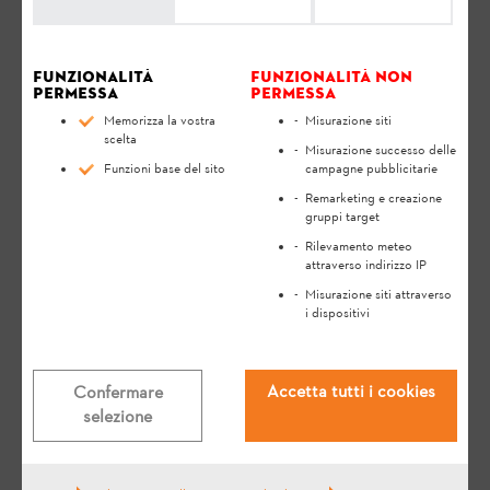
Funzionalità
Funzionalità non
permessa
permessa
Memorizza la vostra
Misurazione siti
scelta
Misurazione successo delle
Funzioni base del sito
campagne pubblicitarie
Remarketing e creazione
gruppi target
Rilevamento meteo
attraverso indirizzo IP
Misurazione siti attraverso
Domande rilevanti
i dispositivi
Cosa bisogna tenere presente
Accetta tutti i cookies
Confermare
quando si ripone l'iMOW® in
selezione
inverno?
FAQ
Utilizzare