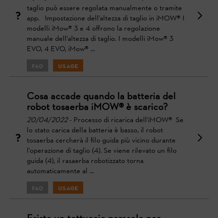
taglio può essere regolata manualmente o tramite
app. Impostazione dell'altezza di taglio in iMOW® I
modelli iMow® 3 e 4 offrono la regolazione
manuale dell'altezza di taglio. I modelli iMow® 3
EVO, 4 EVO, iMow® ...
FAQ
Usage
Cosa accade quando la batteria del
robot tosaerba iMOW® è scarico?
20/04/2022
- Processo di ricarica dell'iMOW® Se
lo stato carica della batteria è basso, il robot
tosaerba cercherà il filo guida più vicino durante
l'operazione di taglio (4). Se viene rilevato un filo
guida (4), il rasaerba robotizzato torna
automaticamente al ...
FAQ
Usage