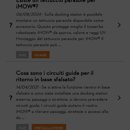
Esiste un tettuccio parasole per
iMOW®?
06/08/2024
- Sulla docking station è possibile
montare un tettuccio parasole disponibile come
accessorio. Questo protegge meglio il tosaerba
robotizzato iMOW® da sporco, calore e raggi UV.
Montaggio del tettuccio parasole per iMOW® Il
tettuccio parasole può ...
FAQ
Usage
Cosa sono i circuiti guida per il
ritorno in base sfalsato?
14/04/2021
- Se si attiva la funzione rientro in base
sfalsato e sono state installate una docking station
esterna, passaggi o strettoie, si devono prevedere
circuiti guida. I circuiti guida aiutano il vostro
iMOW® a rilevare passaggi, strettoie o accessi alla
do ...
FAQ
Installazione