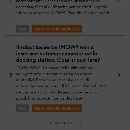
corrispondono, L'area taglio ha un'inclinazione
eccessiva, Campi di disturbo hanno effetti negativi
sul robot tosaerba iMOW®, Rimedio: Controllare la
...
FAQ
Risoluzione problemi
Il robot tosaerba iMOW® non si
inserisce automaticamente nella
docking station. Cosa si può fare?
27/08/2024
- Le cause delle difficoltà nel
collegamento automatico possono essere
molteplici. Possono verificarsi a causa di
un'installazione errata o di influssi ambientali. Nel
seguente articolo desideriamo sostenervi con
possibili soluzioni.Influenza degli age ...
FAQ
Risoluzione problemi
10 di 52 articolo