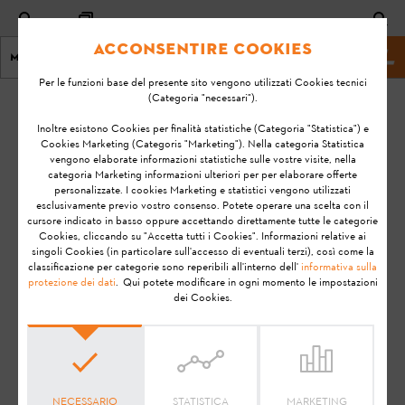
Acconsentire Cookies
Menu
Homepage
Per le funzioni base del presente sito vengono utilizzati Cookies tecnici
(Categoria "necessari").
Home
STIHL RMI 422 (VIKING MI 422)
Inoltre esistono Cookies per finalità statistiche (Categoria "Statistica") e
Cookies Marketing (Categoris "Marketing"). Nella categoria Statistica
vengono elaborate informazioni statistiche sulle vostre visite, nella
FAQ relative al robot
categoria Marketing informazioni ulteriori per per elaborare offerte
personalizzate. I cookies Marketing e statistici vengono utilizzati
tosaerba iMOW® RMI 422
esclusivamente previo vostro consenso. Potete operare una scelta con il
cursore indicato in basso oppure accettando direttamente tutte le categorie
Cookies, cliccando su "Accetta tutti i Cookies". Informazioni relative ai
singoli Cookies (in particolare sull'accesso di eventuali terzi), così come la
classificazione per categorie sono reperibili all'interno dell'
informativa sulla
Qui puoi trovare le risposte alle domande più
protezione dei dati
. Qui potete modificare in ogni momento le impostazioni
ricorrenti relative al robot tosaerba STIHL iMOW®
dei Cookies.
RMI 422(iMOW® 4).
NECESSARIO
STATISTICA
MARKETING