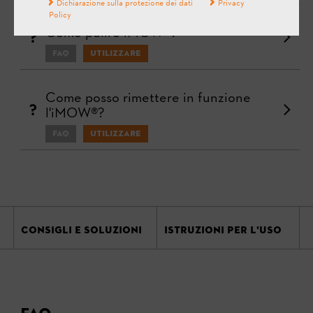
Dichiarazione sulla protezione dei dati
Privacy
Policy
Come pulire iMOW®?
FAQ
Utilizzare
Come posso rimettere in funzione
l'iMOW®?
FAQ
Utilizzare
CONSIGLI E SOLUZIONI
ISTRUZIONI PER L'USO