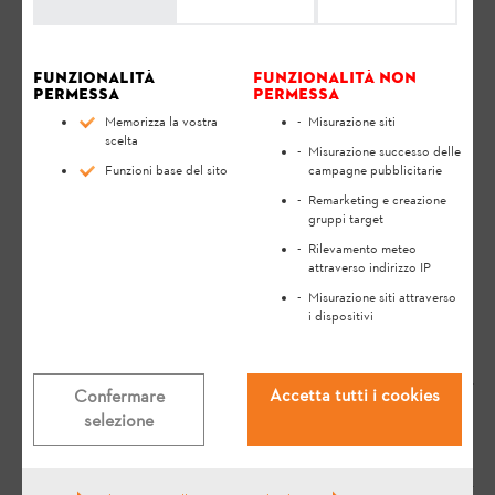
Funzionalità
Funzionalità non
permessa
permessa
Memorizza la vostra
Misurazione siti
scelta
Misurazione successo delle
Funzioni base del sito
campagne pubblicitarie
Remarketing e creazione
Domande rilevanti
gruppi target
Rilevamento meteo
attraverso indirizzo IP
Cosa significano i modelli luci a LED
Misurazione siti attraverso
i dispositivi
posti sulla batteria STIHL?
FAQ
Utilizzare
Accetta tutti i cookies
Confermare
selezione
Qual è la durata delle batterie?
FAQ
Utilizzare