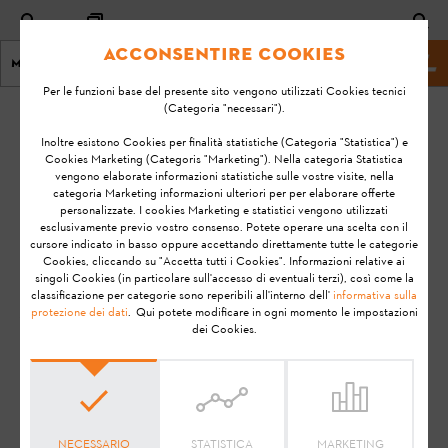
Acconsentire Cookies
Menu
Sito web STIHL
Per le funzioni base del presente sito vengono utilizzati Cookies tecnici
(Categoria "necessari").
Home
BATTERIE
Inoltre esistono Cookies per finalità statistiche (Categoria "Statistica") e
Cookies Marketing (Categoris "Marketing"). Nella categoria Statistica
vengono elaborate informazioni statistiche sulle vostre visite, nella
FAQ - BATTERIE STIHL
categoria Marketing informazioni ulteriori per per elaborare offerte
personalizzate. I cookies Marketing e statistici vengono utilizzati
esclusivamente previo vostro consenso. Potete operare una scelta con il
cursore indicato in basso oppure accettando direttamente tutte le categorie
Qui puoi trovare le informazioni di base riguardo alle
Cookies, cliccando su "Accetta tutti i Cookies". Informazioni relative ai
singoli Cookies (in particolare sull'accesso di eventuali terzi), così come la
batterie STIHL. Trovi maggiori approfondimenti sui
classificazione per categorie sono reperibili all'interno dell'
informativa sulla
gestione della ricarica nell'apposita categoria.
protezione dei dati
. Qui potete modificare in ogni momento le impostazioni
dei Cookies.
NECESSARIO
STATISTICA
MARKETING