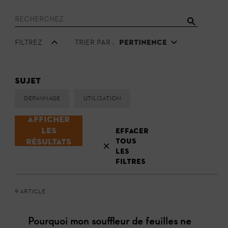
Filtrez
Trier par :
Pertinence
Sujet
Dépannage
Utilisation
Afficher
les
Effacer
tous
résultats
les
filtres
9 Article
Pourquoi mon souffleur de feuilles ne