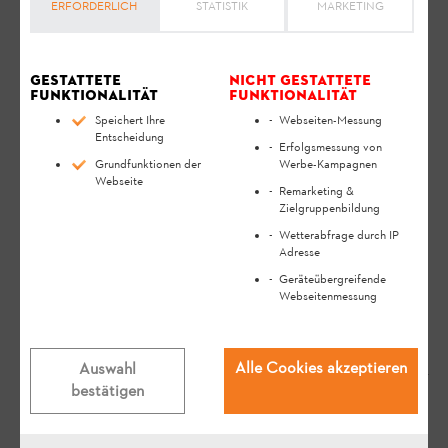
ERFORDERLICH
STATISTIK
MARKETING
Gestattete
Nicht gestattete
Funktionalität
Funktionalität
Speichert Ihre
Webseiten-Messung
Entscheidung
Erfolgsmessung von
Grundfunktionen der
Werbe-Kampagnen
Webseite
Remarketing &
Zielgruppenbildung
Questions Pertinentes
Wetterabfrage durch IP
Adresse
Geräteübergreifende
Où puis-je trouver le numéro de
Webseitenmessung
série de mon appareil STIHL ?
FAQ
Utilisation
Alle Cookies akzeptieren
Auswahl
bestätigen
Où puis-je trouver le manuel
d'utilisation de mon appareil STIHL ?