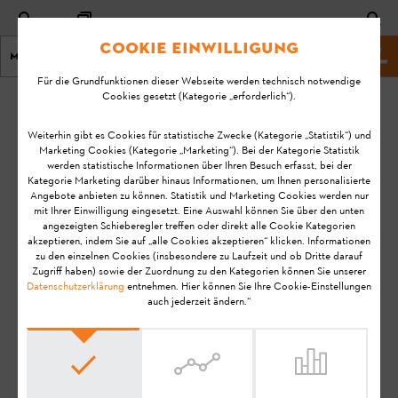
Cookie Einwilligung
Menu
Site web du STIHL
Für die Grundfunktionen dieser Webseite werden technisch notwendige
Cookies gesetzt (Kategorie „erforderlich“).
page d'accueil
Souffleurs / Aspiro-souffleurs
Weiterhin gibt es Cookies für statistische Zwecke (Kategorie „Statistik“) und
Marketing Cookies (Kategorie „Marketing“). Bei der Kategorie Statistik
Souffleurs / Aspiro-
werden statistische Informationen über Ihren Besuch erfasst, bei der
Kategorie Marketing darüber hinaus Informationen, um Ihnen personalisierte
Angebote anbieten zu können. Statistik und Marketing Cookies werden nur
souffleurs > FAQs
mit Ihrer Einwilligung eingesetzt. Eine Auswahl können Sie über den unten
angezeigten Schieberegler treffen oder direkt alle Cookie Kategorien
akzeptieren, indem Sie auf „alle Cookies akzeptieren“ klicken. Informationen
zu den einzelnen Cookies (insbesondere zu Laufzeit und ob Dritte darauf
Vous trouverez ici les informations essentielles sur les
Zugriff haben) sowie der Zuordnung zu den Kategorien können Sie unserer
Datenschutzerklärung
entnehmen. Hier können Sie Ihre Cookie-Einstellungen
souffleurs et les aspiro-souffleurs STIHL.
auch jederzeit ändern.“