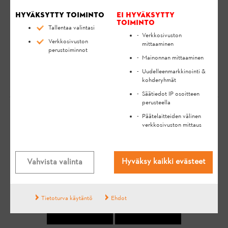
Napsauta Connector-symbolia navigointipalkissa
Hyväksytty toiminto
Ei hyväksytty
toiminto
näytön alareunassa. Kaikki kantaman sisällä
Tallentaa valintasi
Verkkosivuston
sijaitsevat tuotteet näytetään.
Verkkosivuston
mittaaminen
perustoiminnot
Mainonnan mittaaminen
Uudelleenmarkkinointi &
kohderyhmät
Säätiedot IP osoitteen
perusteella
Päätelaitteiden välinen
verkkosivuston mittaus
MIELIPITEESI ON MEILLE TÄRKEÄ!
SAITKO VASTAUKSEN
Hyväksy kaikki evästeet
Vahvista valinta
KYSYMYKSEESI?
Tietoturva käytäntö
Ehdot
Kyllä
Ei