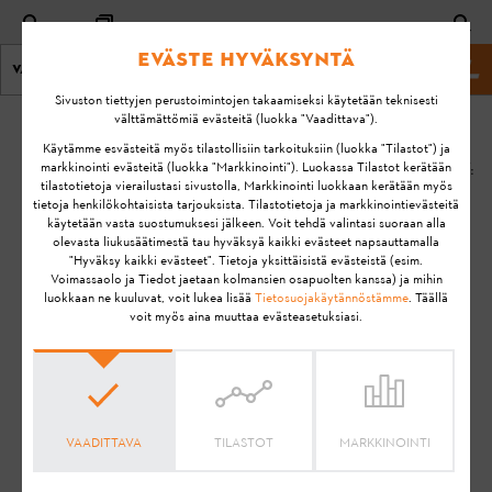
Eväste hyväksyntä
Valikko
stihl.fi
Sivuston tiettyjen perustoimintojen takaamiseksi käytetään teknisesti
välttämättömiä evästeitä (luokka "Vaadittava").
Koti
KA-01130
Käytämme esvästeitä myös tilastollisiin tarkoituksiin (luokka "Tilastot") ja
PÄIVITETTY:
markkinointi evästeitä (luokka "Markkinointi"). Luokassa Tilastot kerätään
tilastotietoja vierailustasi sivustolla, Markkinointi luokkaan kerätään myös
21.9.2020
Mistä tiedän, onko
tietoja henkilökohtaisista tarjouksista. Tilastotietoja ja markkinointievästeitä
käytetään vasta suostumuksesi jälkeen. Voit tehdä valintasi suoraan alla
STIHL Smart
FAQ
olevasta liukusäätimestä tau hyväksyä kaikki evästeet napsauttamalla
Connector
"Hyväksy kaikki evästeet". Tietoja yksittäisistä evästeistä (esim.
Installation & Setup Guides
yhdistetty
Voimassaolo ja Tiedot jaetaan kolmansien osapuolten kanssa) ja mihin
luokkaan ne kuuluvat, voit lukea lisää
Tietosuojakäytännöstämme
. Täällä
onnistuneesti
voit myös aina muuttaa evästeasetuksiasi.
STIHL connected -
apin kantaman
sisällä?
VAADITTAVA
TILASTOT
MARKKINOINTI
STIHL connected