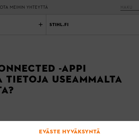
OTA MEIHIN YHTEYTTÄ
stihl.fi
connected -appi
 tietoja useammalta
ta?
ttaa tietoja kaikilta Connector-laitteilta, jotka on yhdiste
Eväste hyväksyntä
aman (~10 metriä) sisällä laitteesta.