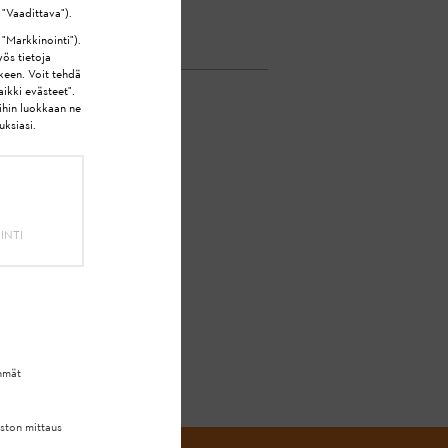
 "Vaadittava").
 "Markkinointi").
yös tietoja
lkeen. Voit tehdä
ikki evästeet".
ihin luokkaan ne
uksiasi.
EESI?
INTI
hmät
uston mittaus