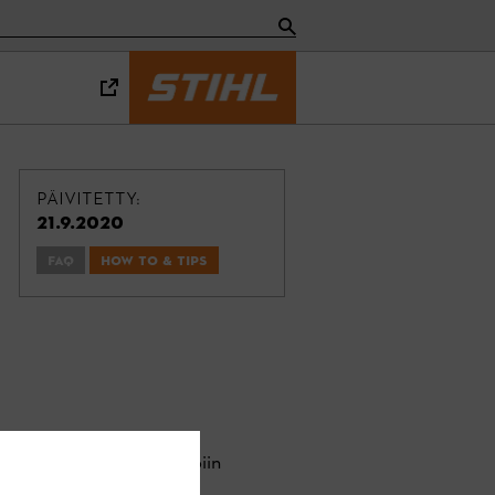
PÄIVITETTY:
21.9.2020
FAQ
How To & Tips
tty STIHL connected -appiin