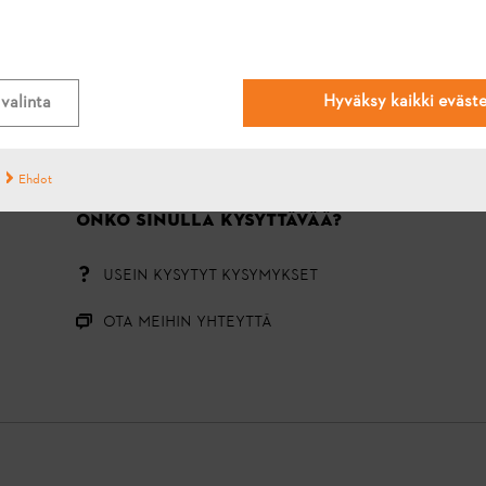
#STIHL
Hyväksy kaikki eväst
valinta
Ehdot
ONKO SINULLA KYSYTTÄVÄÄ?
USEIN KYSYTYT KYSYMYKSET
OTA MEIHIN YHTEYTTÄ