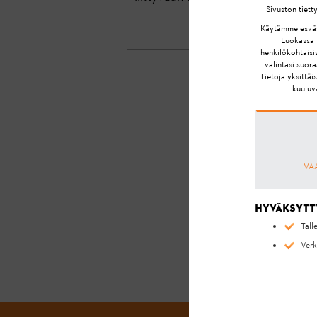
Sivuston tiett
Käytämme esväste
Luokassa T
henkilökohtaisis
valintasi suor
Tietoja yksittä
kuuluva
SAIT
VA
Hyväksytt
Tall
Verk