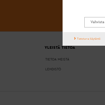
Vahvista 
Tietoturva käytäntö
YLEISTÄ TIETOA
TIETOA MEISTÄ
LEHDISTÖ