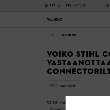
ETSI JÄLLEENMYYJÄT
Valikko
Koti
KA-01126
Voiko STIHL 
vastaanottaa
Connectoril
STIHL connected
STIHL connected -appi voi vastaano
liittyvään tiliin, jos nämä ovat kant