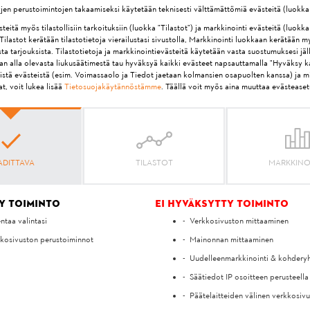
yjen perustoimintojen takaamiseksi käytetään teknisesti välttämättömiä evästeitä (luokka
itä myös tilastollisiin tarkoituksiin (luokka "Tilastot") ja markkinointi evästeitä (luokka
ilastot kerätään tilastotietoja vierailustasi sivustolla, Markkinointi luokkaan kerätään m
ta tarjouksista. Tilastotietoja ja markkinointievästeitä käytetään vasta suostumuksesi jä
aan alla olevasta liukusäätimestä tau hyväksyä kaikki evästeet napsauttamalla "Hyväksy ka
isistä evästeistä (esim. Voimassaolo ja Tiedot jaetaan kolmansien osapuolten kanssa) ja m
t, voit lukea lisää
Tietosuojakäytännöstämme
. Täällä voit myös aina muuttaa evästeaset
MIELIPITEESI ON MEILLE TÄRKEÄ!
KO VASTAUKSEN KYSYMYKS
ADITTAVA
TILASTOT
MARKKINO
Kyllä
Ei
y toiminto
Ei hyväksytty toiminto
entaa valintasi
Verkkosivuston mittaaminen
kosivuston perustoiminnot
Mainonnan mittaaminen
Uudelleenmarkkinointi & kohdery
Säätiedot IP osoitteen perusteella
Päätelaitteiden välinen verkkosiv